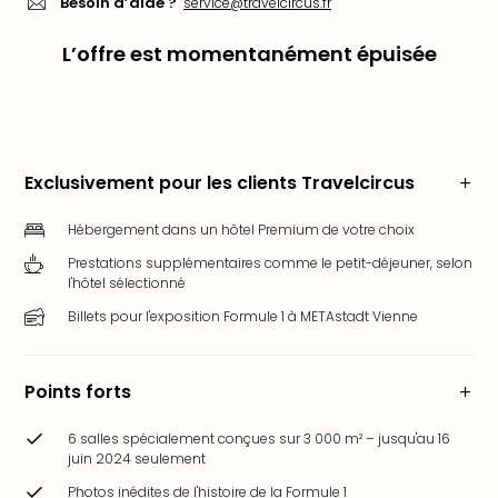
Besoin d’aide ?
service@travelcircus.fr
Ger
Play
L’offre est momentanément épuisée
Funk
Bob
Plop
Deu
Trips
Exclusivement pour les clients Travelcircus
Leg
Deu
Hébergement dans un hôtel Premium de votre choix
Par
Prestations supplémentaires comme le petit-déjeuner, selon
War
l'hôtel sélectionné
Tout
les
Billets pour l'exposition Formule 1 à METAstadt Vienne
offr
Parc
aqu
Points forts
Rula
Trop
6 salles spécialement conçues sur 3 000 m² – jusqu'au 16
juin 2024 seulement
Isla
The
Photos inédites de l'histoire de la Formule 1