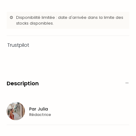
&
Bad
Sins
Disponibilité limitée : date d'arrivée dans la limite des
stocks disponibles.
Bad
Sch
The
Cara
Trustpilot
The
Eusk
Tout
les
offr
Description
Par
dest
Parc
d'at
Par
Julia
en
Rédactrice
Fran
Puy
du