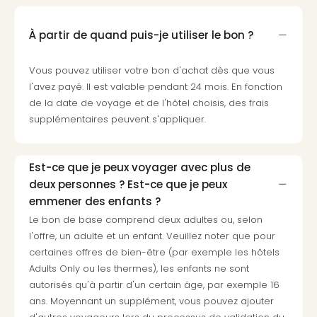
3
Hote
À partir de quand puis-je utiliser le bon ?
&
App
Vous pouvez utiliser votre bon d'achat dès que vous
ave
l'avez payé. Il est valable pendant 24 mois. En fonction
the
de la date de voyage et de l'hôtel choisis, des frais
Südp
supplémentaires peuvent s'appliquer.
Expo
TV
Par
Est-ce que je peux voyager avec plus de
caté
deux personnes ? Est-ce que je peux
Visit
des
emmener des enfants ?
stud
Le bon de base comprend deux adultes ou, selon
de
l'offre, un adulte et un enfant. Veuillez noter que pour
tou
certaines offres de bien-être (par exemple les hôtels
The
Adults Only ou les thermes), les enfants ne sont
mak
autorisés qu'à partir d'un certain âge, par exemple 16
of
ans. Moyennant un supplément, vous pouvez ajouter
Harr