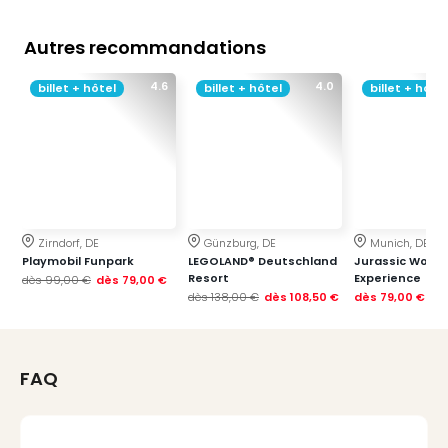
Sch
Inte
Autres recommandations
–
Hote
4.6
4.0
billet + hôtel
billet + hôtel
billet + hôtel
&
Apa
Glüc
The
&
Bad
Sins
Zirndorf, DE
Günzburg, DE
Munich, DE
Boll
Playmobil Funpark
LEGOLAND® Deutschland
Jurassic World
–
Resort
Experience
dès
99,00 €
dès
79,00 €
Spa
dès
138,00 €
dès
108,50 €
dès
79,00 €
im
Park
Bad
FAQ
Sch
Bali
The