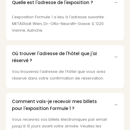
Voir
Quelle est l'adresse de l'exposition ?
tout
les
L'exposition Formule 1 a lieu à l'adresse suivante :
offr
METAStadt Wien, Dr.-Otto-Neurath-Gasse 3, 1220
Eur
Vienne, Autriche.
Well
Reso
Rims
Ter
Où trouver l'adresse de l'hôtel que j'ai
Sple
réservé ?
Bay
Luxu
Vou trouverez l'adresse de l'hôtel que vous avez
SPA
réservé dans votre confirmation de réservation.
Reso
Hote
HUP
Comment vais-je recevoir mes billets
Hote
Voir
pour l'exposition Formule 1 ?
tout
Vous recevrez vos billets électroniques par email
les
jusqu'à 10 jours avant votre arrivée. Veuillez les
offr