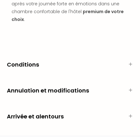
après votre journée forte en émotions dans une
dest
chambre confortable de l'hôtel
premium de votre
All
Victo
choix
.
Resi
Hote
Teis
Maur
Hote
&
Conditions
The
Mari
am
Mee
Annulation et modifications
Cent
Mar
–
Hid
Arrivée et alentours
&
Spa
Pal