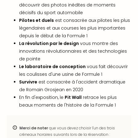
offr
découvrir des photos inédites de moments
All
décisifs du sport automobile
Berli
Pilotes et duels
est consacrée aux pilotes les plus
Col
légendaires et aux courses les plus importantes
Mun
depuis le début de la Formule 1
Tout
La révolution par le design
vous montre des
les
offr
innovations révolutionnaires et des technologies
Forê
de pointe
Noir
Le laboratoire de conception
vous fait découvrir
Nour
les coulisses d'une usine de Formule 1
Hote
Survivre
est consacrée à l'accident dramatique
Käp
de Romain Grosjean en 2020
Natu
En fin d'exposition, le
Pit Wall
retrace les plus
Adle
Well
beaux moments de l'histoire de la Formule 1
Roth
Hote
Schl
Merci de noter
que vous devez choisir l'un des trois
Rein
créneaux horaires suivants lors de la réservation :