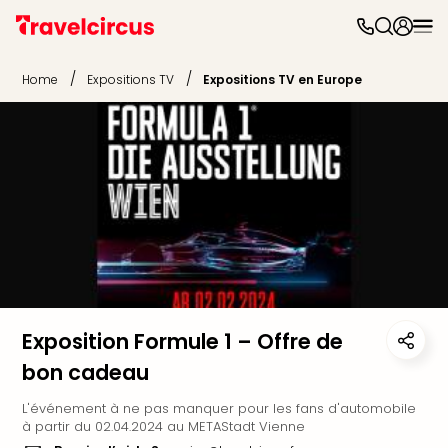
Parc
d'at
/
/
Home
Expositions TV
Expositions TV en Europe
Par
caté
Parc
d'at
Parc
Astér
Puy
du
Fou
Futu
Phan
Eur
Exposition Formule 1 – Offre de
Park
bon cadeau
Parc
Eftel
L'événement à ne pas manquer pour les fans d'automobile
Mov
à partir du 02.04.2024 au METAStadt Vienne
Park