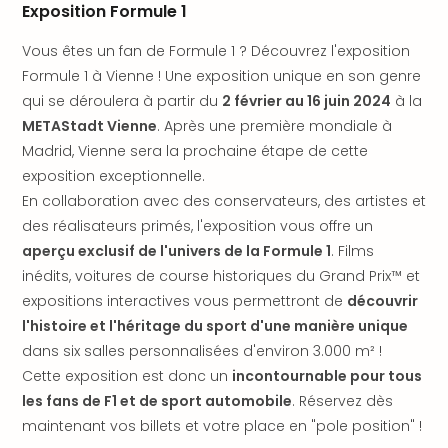
Fou
Exposition Formule 1
Parc
Astér
Vous êtes un fan de Formule 1 ? Découvrez l'exposition
Parc
Formule 1 à Vienne ! Une exposition unique en son genre
d'at
qui se déroulera à partir du
2 février au 16 juin 2024
à la
en
METAStadt Vienne
. Après une première mondiale à
All
Madrid, Vienne sera la prochaine étape de cette
Eur
exposition exceptionnelle.
Park
En collaboration avec des conservateurs, des artistes et
Rula
Phan
des réalisateurs primés, l'exposition vous offre un
Play
aperçu exclusif de l'univers de la Formule 1
. Films
Funp
inédits, voitures de course historiques du Grand Prix™ et
Trop
expositions interactives vous permettront de
découvrir
Isla
l'histoire et l'héritage du sport d'une manière unique
Movi
dans six salles personnalisées d'environ 3.000 m² !
Park
Cette exposition est donc un
incontournable pour tous
Ger
Trips
les fans de F1 et de sport automobile
. Réservez dès
Parc
maintenant vos billets et votre place en "pole position" !
d'at