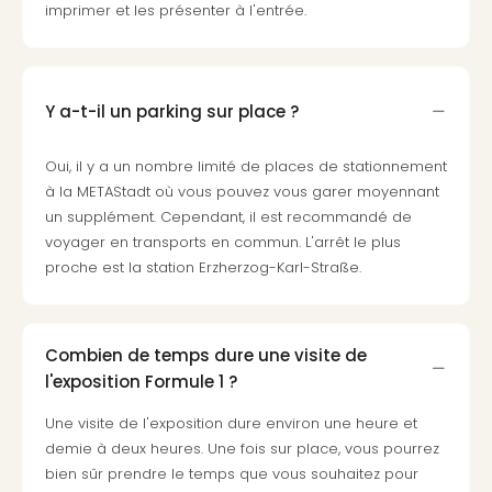
imprimer et les présenter à l'entrée.
Croa
Crv
Luka
Hote
IN
Y a-t-il un parking sur place ?
Biog
The
Oui, il y a un nombre limité de places de stationnement
The
à la METAStadt où vous pouvez vous garer moyennant
&
un supplément. Cependant, il est recommandé de
Bad
voyager en transports en commun. L'arrêt le plus
Sins
proche est la station Erzherzog-Karl-Straße.
The
Über
+
Hôte
Combien de temps dure une visite de
Rosm
l'exposition Formule 1 ?
à
Une visite de l'exposition dure environ une heure et
Lud
demie à deux heures. Une fois sur place, vous pourrez
The
de
bien sûr prendre le temps que vous souhaitez pour