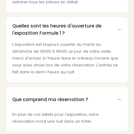
Cara
admirer tous les pièces en détail.
The
de
Lind
Quelles sont les heures d'ouverture de
Bad
l'exposition Formule 1 ?
Sch
Bios
L'exposition est toujours ouverte du mardi au
Graf
dimanche de 10h00 à 19h00. Le jour de votre visite,
Eber
merci d'arriver à l'heure dans le créneau horaire que
Trop
vous avez choisi lors de votre réservation. L'entrée se
Isla
fait dans la demi-heure qui suit.
Bats
Pala
Sch
Mar
Que comprend ma réservation ?
–
Hid
&
En plus de vos billets pour l'exposition, votre
Spa
réservation inclut une nuit dans un hôtel.
Amel
No.