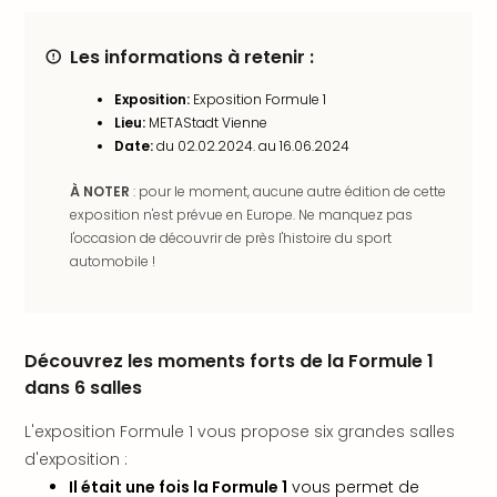
en
Eur
Les informations à retenir :
Parc
Eftel
Exposition:
Exposition Formule 1
Esc
Lieu:
METAStadt Vienne
cita
Date:
du 02.02.2024. au 16.06.2024
Par
dest
À NOTER
: pour le moment, aucune autre édition de cette
Eur
exposition n'est prévue en Europe. Ne manquez pas
Paris
l'occasion de découvrir de près l'histoire du sport
automobile !
Lond
Pra
Ams
Cop
Découvrez les moments forts de la Formule 1
Brux
Vien
dans 6 salles
Bud
L'exposition Formule 1 vous propose six grandes salles
Rom
Tout
d'exposition :
les
Il était une fois la Formule 1
vous permet de