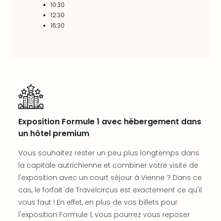
SCH
10:30
PAN
12:30
Pal
16:30
Sch
Bats
Pala
Hote
Sch
Son
DEK
Cong
War
Exposition Formule 1 avec hébergement dans
The
un hôtel premium
de
Cara
Vous souhaitez rester un peu plus longtemps dans
Bad
la capitale autrichienne et combiner votre visite de
Sch
l'exposition avec un court séjour à Vienne ? Dans ce
Séjo
cas, le forfait de Travelcircus est exactement ce qu'il
bien
vous faut ! En effet, en plus de vos billets pour
être
l'exposition Formule 1, vous pourrez vous reposer
Par