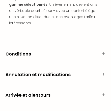
dest
gamme sélectionnés
. Un événement devient ainsi
All
un véritable court séjour - avec un confort élégant,
Victo
une situation détendue et des avantages tarifaires
Resi
intéressants.
Hote
Teis
Maur
Hote
&
The
Conditions
Mari
am
Mee
Annulation et modifications
Cent
Mar
–
Hid
Arrivée et alentours
&
Spa
Pal