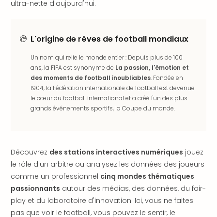
ultra-nette d'aujourd'hui.
en
Eur
Parc
L'origine de rêves de football mondiaux
Eftel
Esc
Un nom qui relie le monde entier : Depuis plus de 100
cita
ans, la FIFA est synonyme de
La passion, l'émotion et
Par
des moments de football inoubliables
. Fondée en
dest
1904, la Fédération internationale de football est devenue
Eur
le cœur du football international et a créé l'un des plus
Paris
grands événements sportifs, la Coupe du monde.
Lond
Pra
Ams
Cop
Découvrez
des stations interactives numériques
jouez
Brux
le rôle d'un arbitre ou analysez les données des joueurs
Vien
comme un professionnel
cinq mondes thématiques
Bud
passionnants
autour des médias, des données, du fair-
Rom
Tout
play et du laboratoire d'innovation. Ici, vous ne faites
les
pas que voir le football, vous pouvez le sentir, le