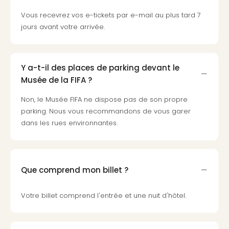
Croa
Vous recevrez vos e-tickets par e-mail au plus tard 7
Crv
jours avant votre arrivée.
Luka
Hote
IN
Biog
Y a-t-il des places de parking devant le
The
Musée de la FIFA ?
The
&
Non, le Musée FIFA ne dispose pas de son propre
Bad
parking. Nous vous recommandons de vous garer
Sins
dans les rues environnantes.
The
Über
+
Hôte
Que comprend mon billet ?
Rosm
à
Votre billet comprend l'entrée et une nuit d'hôtel.
Lud
The
de