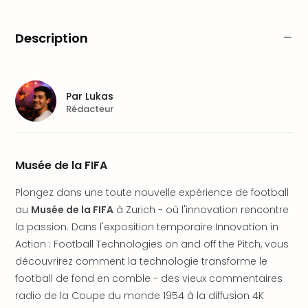
Fou
Parc
Astér
Description
Parc
d'at
en
All
Par
Lukas
Eur
Rédacteur
Park
Rula
Phan
Musée de la FIFA
Play
Funp
Plongez dans une toute nouvelle expérience de football
Trop
au
Musée de la FIFA
à Zurich - où l'innovation rencontre
Isla
la passion. Dans l'exposition temporaire Innovation in
Movi
Action : Football Technologies on and off the Pitch, vous
Park
Ger
découvrirez comment la technologie transforme le
Trips
football de fond en comble - des vieux commentaires
Parc
radio de la Coupe du monde 1954 à la diffusion 4K
d'at