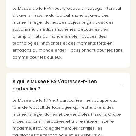
3
Le Musée de la FIFA vous propose un voyage interactif
Hote
à travers l'histoire du football mondial, avec des
&
moments légendaires, des objets originaux et des
App
stations multimédias modernes. Découvrez des
ave
championnats du monde emblématiques, des
the
technologies innovantes et des moments forts en
Südp
émotions du monde entier - passionnant pour les fans
Expo
comme pour les curieux.
TV
Par
caté
Visit
A qui le Musée FIFA s'adresse-t-il en
des
particulier ?
stud
de
Le Musée de la FIFA est particulièrement adapté aux
tou
fans de football de tous âges qui recherchent des
The
moments légendaires et de véritables frissons. Grâce
mak
à des stations interactives et à une mise en scène
of
moderne, il ravira également les familles, les
Harr
passionnés de technologie et les visiteurs qui