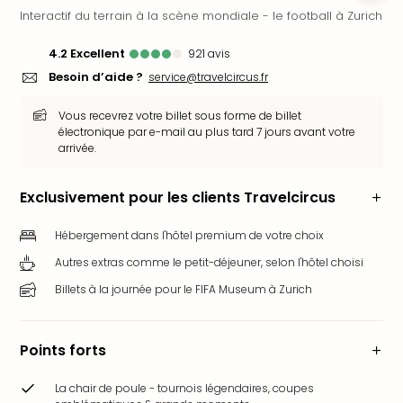
Interactif du terrain à la scène mondiale - le football à Zurich
Ger
Play
4.2
excellent
921
avis
Funk
Bob
Besoin d’aide ?
service@travelcircus.fr
Plop
Deu
Vous recevrez votre billet sous forme de billet
électronique par e-mail au plus tard 7 jours avant votre
Trips
arrivée.
Leg
Deu
Par
Exclusivement pour les clients Travelcircus
War
Tout
Hébergement dans l'hôtel premium de votre choix
les
Autres extras comme le petit-déjeuner, selon l'hôtel choisi
offr
Billets à la journée pour le FIFA Museum à Zurich
Parc
aqu
Rula
Points forts
Trop
Isla
La chair de poule - tournois légendaires, coupes
The