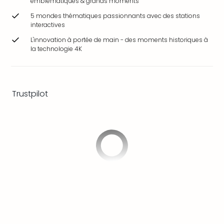
emblématiques & grands moments
&
5 mondes thématiques passionnants avec des stations
Bad
interactives
Sins
Bad
L'innovation à portée de main - des moments historiques à
la technologie 4K
Sch
The
Cara
The
Trustpilot
Eusk
Tout
les
offr
Par
dest
Parc
d'at
en
Fran
Puy
du