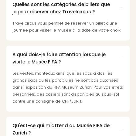
Cara
Quelles sont les catégories de billets que
The
je peux réserver chez Travelcircus ?
de
Lind
Travelcircus vous permet de réserver un billet d'une
Bad
journée pour visiter le musée à la date de votre choix.
Sch
Bios
Graf
A quoi dois-je faire attention lorsque je
Eber
Trop
visite le Musée FIFA ?
Isla
Les vestes, manteaux ainsi que les sacs à dos, les
Bats
grands sacs ou les parapluies ne sont pas autorisés
Pala
dans l'exposition du FIFA Museum Zürich. Pour vos effets
Sch
personnels, des casiers sont disponibles au sous-sol
Mar
contre une consigne de CHF/EUR 1.
–
Hid
&
Spa
Qu'est-ce qui m'attend au Musée FIFA de
Amel
Zurich ?
No.