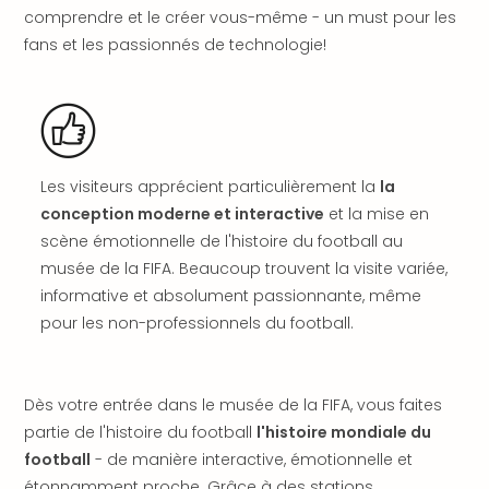
offr
comprendre et le créer vous-même - un must pour les
All
fans et les passionnés de technologie!
Berli
Col
Mun
Tout
les
offr
Les visiteurs apprécient particulièrement la
la
Forê
conception moderne et interactive
et la mise en
Noir
scène émotionnelle de l'histoire du football au
Nour
musée de la FIFA. Beaucoup trouvent la visite variée,
Hote
informative et absolument passionnante, même
Käp
Natu
pour les non-professionnels du football.
Adle
Well
Roth
Dès votre entrée dans le musée de la FIFA, vous faites
Hote
partie de l'histoire du football
l'histoire mondiale du
Schl
football
- de manière interactive, émotionnelle et
Rein
étonnamment proche. Grâce à des stations