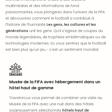
SCH
multimédias et des informations de fond
PAN
Pal
passionnantes, vous plongerez dans l'univers de la FIFA
Sch
et découvrirez comment le football a contribué à
Bats
l'histoire de l'humanité
Les gens, les cultures et les
Pala
générations
unit les gens. Qu'il s'agisse de coupes du
Hote
monde légendaires, de trophées emblématiques ou de
Sch
technologies modernes: Ici, vous sentirez que le football
Son
est bien plus qu'un jeu - c'est un sentiment mondial.
DEK
Cong
War
The
de
Cara
Musée de la FIFA avec hébergement dans un
Bad
hôtel haut de gamme
Sch
Séjo
Travelcircus vous permet de combiner une visite au
bien
Musée de la FIFA avec une nuit dans des hôtels
être
soigneusement sélectionnés
hôtels haut de
Par