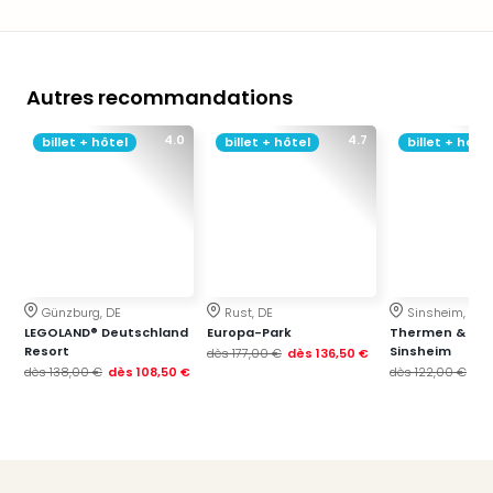
Sch
Inte
–
Hote
Autres recommandations
&
Apa
4.0
4.7
billet + hôtel
billet + hôtel
billet + hôtel
Glüc
The
&
Bad
Sins
Boll
–
Günzburg, DE
Rust, DE
Sinsheim, DE
Spa
LEGOLAND® Deutschland
Europa-Park
Thermen & Bad
im
Resort
Sinsheim
dès
177,00 €
dès
136,50 €
Park
dès
138,00 €
dès
108,50 €
dès
122,00 €
dè
Bad
Sch
Bali
The