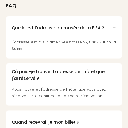
Voir
FAQ
tout
les
offr
Eur
Quelle est l'adresse du musée de la FIFA ?
Well
Reso
L'adresse est la suivante : Seestrasse 27, 8002 Zurich, la
Rims
Suisse
Ter
Sple
Bay
Luxu
Où puis-je trouver l'adresse de l'hôtel que
SPA
j'ai réservé ?
Reso
Hote
Vous trouverez l'adresse de l'hôtel que vous avez
HUP
réservé sur la confirmation de votre réservation.
Hote
Voir
tout
les
Quand recevrai-je mon billet ?
offr