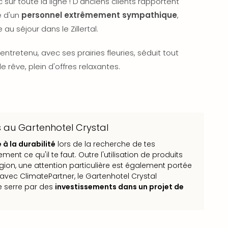
 sur toute la ligne ! D'anciens clients rapportent
e d'un
personnel extrêmement sympathique
,
au séjour dans le Zillertal.
ntretenu, avec ses prairies fleuries, séduit tout
 rêve, plein d'offres relaxantes.
 au Gartenhotel Crystal
à la durabilité
lors de la recherche de tes
ent ce qu'il te faut. Outre l'utilisation de produits
gion, une attention particulière est également portée
n avec ClimatePartner, le Gartenhotel Crystal
e serre par des
investissements dans un projet de