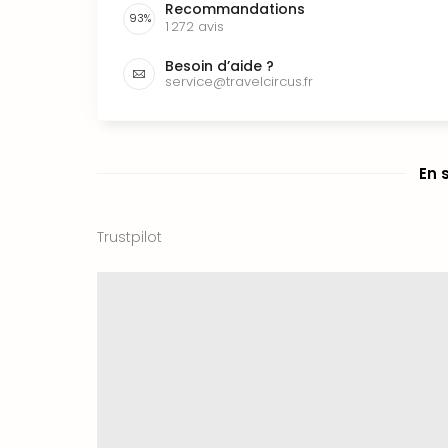
Recommandations
93
%
1 272
avis
Besoin d’aide ?
service@travelcircus.fr
En 
Trustpilot