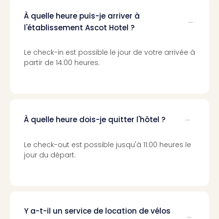
Sch
Inte
À quelle heure puis-je arriver à
–
l'établissement Ascot Hotel ?
Hote
&
Le check-in est possible le jour de votre arrivée à
Apa
partir de 14:00 heures.
Glüc
The
&
Bad
Sins
À quelle heure dois-je quitter l'hôtel ?
Boll
–
Spa
Le check-out est possible jusqu'à 11:00 heures le
im
jour du départ.
Park
Bad
Sch
Bali
The
Y a-t-il un service de location de vélos