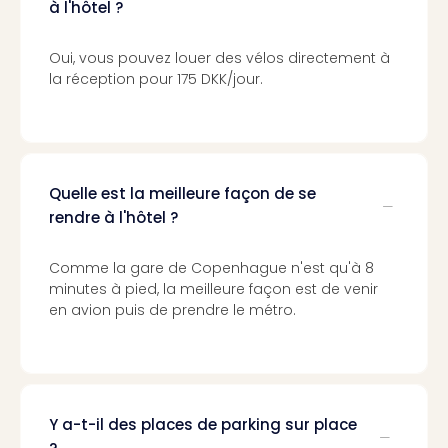
Voir
à l'hôtel ?
tout
les
Oui, vous pouvez louer des vélos directement à
offr
la réception pour 175 DKK/jour.
Eur
Well
Reso
Rims
Ter
Quelle est la meilleure façon de se
Sple
rendre à l'hôtel ?
Bay
Luxu
SPA
Comme la gare de Copenhague n'est qu'à 8
Reso
minutes à pied, la meilleure façon est de venir
Hote
en avion puis de prendre le métro.
HUP
Hote
Voir
tout
les
Y a-t-il des places de parking sur place
offr