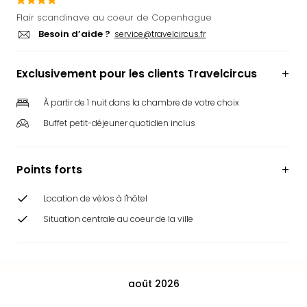
Ger
Flair scandinave au coeur de Copenhague
Play
Besoin d’aide ?
service@travelcircus.fr
Funk
Bob
Exclusivement pour les clients Travelcircus
Plop
Deu
Trips
À partir de 1 nuit dans la chambre de votre choix
Leg
Buffet petit-déjeuner quotidien inclus
Deu
Par
War
Points forts
Tout
les
Location de vélos à l'hôtel
offr
Situation centrale au coeur de la ville
Parc
aqu
Rula
Trop
août 2026
Isla
The