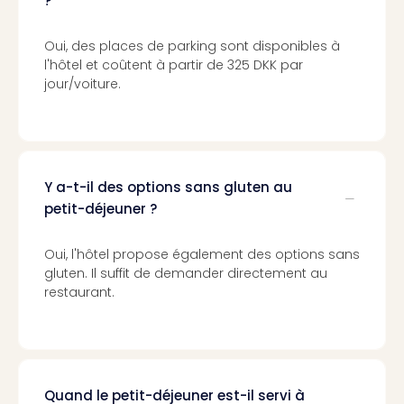
?
Croa
Crv
Oui, des places de parking sont disponibles à
Luka
l'hôtel et coûtent à partir de 325 DKK par
Hote
jour/voiture.
IN
Biog
The
The
&
Y a-t-il des options sans gluten au
Bad
petit-déjeuner ?
Sins
The
Über
Oui, l'hôtel propose également des options sans
+
gluten. Il suffit de demander directement au
Hôte
restaurant.
Rosm
à
Lud
The
de
Quand le petit-déjeuner est-il servi à