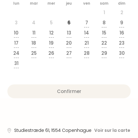
&
lun
mar
mer
jeu
ven
sam
dim
Bad
1
2
Sins
3
4
5
6
7
8
9
Bad
---
---
---
Sch
10
11
12
13
14
15
16
The
---
---
---
---
---
---
---
17
18
19
20
21
22
23
Cara
---
---
---
---
---
---
---
The
24
25
26
27
28
29
30
Eusk
---
---
---
---
---
---
---
31
Tout
---
les
offr
Par
Confirmer
dest
Parc
d'at
en
Fran
Puy
Studiestræde 61
,
1554
Copenhague
Voir sur la carte
du