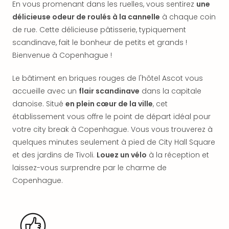
En vous promenant dans les ruelles, vous sentirez
une
en
délicieuse odeur de roulés à la cannelle
à chaque coin
Eur
de rue. Cette délicieuse pâtisserie, typiquement
Parc
Eftel
scandinave, fait le bonheur de petits et grands !
Esc
Bienvenue à Copenhague !
cita
Par
Le bâtiment en briques rouges de l'hôtel Ascot vous
dest
accueille avec un
flair scandinave
dans la capitale
Eur
danoise. Situé
en plein cœur de la ville
, cet
Paris
établissement vous offre le point de départ idéal pour
Lond
votre city break à Copenhague. Vous vous trouverez à
Pra
quelques minutes seulement à pied de City Hall Square
Ams
Cop
et des jardins de Tivoli.
Louez un vélo
à la réception et
Brux
laissez-vous surprendre par le charme de
Vien
Copenhague.
Bud
Rom
Tout
les