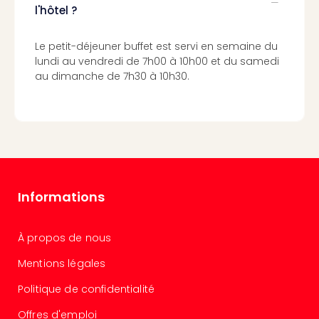
Cara
l'hôtel ?
The
de
Le petit-déjeuner buffet est servi en semaine du
Lind
lundi au vendredi de 7h00 à 10h00 et du samedi
Bad
au dimanche de 7h30 à 10h30.
Sch
Bios
Graf
Eber
Trop
Isla
Bats
Pala
Informations
Sch
Mar
À propos de nous
–
Hid
Mentions légales
&
Spa
Politique de confidentialité
Amel
Offres d'emploi
No.