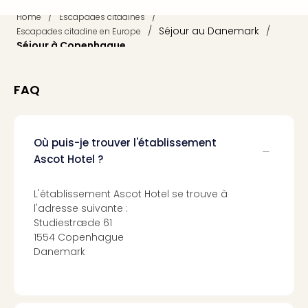
dest
/
/
Home
Escapades citadines
All
/
Séjour au Danemark
/
Escapades citadine en Europe
Victo
Séjour à Copenhague
Resi
Hote
Teis
FAQ
Maur
Hote
&
Où puis-je trouver l'établissement
The
Ascot Hotel ?
Mari
am
Mee
L'établissement Ascot Hotel se trouve à
Cent
l'adresse suivante :
Mar
Studiestræde 61
–
1554 Copenhague
Danemark
Hid
&
Spa
Pal