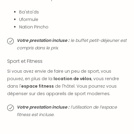
SCH
PAN
Ba'sta'ds
Pal
Uformule
Sch
Bats
Nation Pincho
Pala
Hote
Votre prestation incluse :
le buffet petit-déjeuner est
Sch
compris dans le prix.
Son
DEK
Sport et Fitness
Cong
Si vous avez envie de faire un peu de sport, vous
War
pouvez, en plus de la
location de vélos
, vous rendre
The
de
dans l'
espace fitness
de l'hôtel. Vous pourrez vous
Cara
dépenser sur des appareils de sport modernes.
Bad
Sch
Votre prestation incluse :
l’utilisation de l’espace
Séjo
fitness est incluse.
bien
être
Par