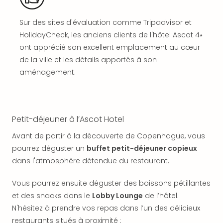
offr
All
Sur des sites d'évaluation comme Tripadvisor et
Berli
HolidayCheck, les anciens clients de l'hôtel Ascot 4⭑
Col
ont apprécié son excellent emplacement au cœur
Mun
Tout
de la ville et les détails apportés à son
les
aménagement.
offr
Forê
Noir
Nour
Petit-déjeuner à l’Ascot Hotel
Hote
Käp
Avant de partir à la découverte de Copenhague, vous
Natu
pourrez déguster un
buffet petit-déjeuner copieux
Adle
dans l'atmosphère détendue du restaurant.
Well
Roth
Vous pourrez ensuite déguster des boissons pétillantes
Hote
et des snacks dans le
Lobby Lounge
de l’hôtel.
Schl
N'hésitez à prendre vos repas dans l’un des délicieux
Rein
restaurants situés à proximité :