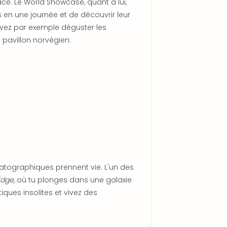
ce. Le World Showcase, quant à lui,
nts en une journée et de découvrir leur
ouvez par exemple déguster les
 pavillon norvégien.
ématographiques prennent vie. L'un des
Edge
, où tu plonges dans une galaxie
iques insolites et vivez des