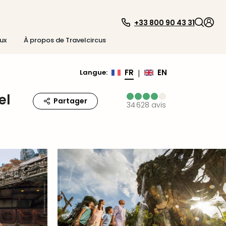
+33 800 90 43 31
ux
À propos de Travelcircus
FR
EN
Langue
:
|
el
Partager
34 628
avis