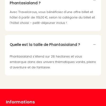
Cult
Phantasialand ?
&
Spor
Avec Travelcircus, vous bénéficiez d'une offre billet et
Par
hôtel à partir de 119,00 €, selon la catégorie du billet et
caté
l'hôtel choisi – petit-déjeuner inclus !
Évé
cult
Forfa
Expé
Quelle est la taille de Phantasialand ?
Stut
Mus
Phantasialand s'étend sur 28 hectares et vous
BM
embarque dans des univers thématiques variés, pleins
Mun
d’aventure et de fantaisie.
Mus
du
Louv
Nau
Tec
Sins
Tec
Informations
Spey