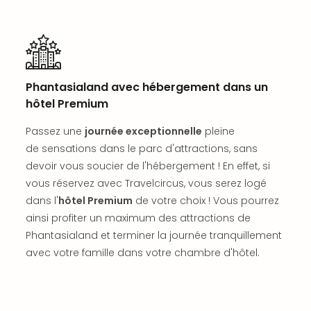
Sch
Inte
–
Hote
&
Apa
Phantasialand avec hébergement dans un
Glüc
hôtel Premium
The
&
Passez une
journée exceptionnelle
pleine
Bad
de sensations dans le parc d'attractions, sans
Sins
devoir vous soucier de l'hébergement ! En effet, si
Boll
vous réservez avec Travelcircus, vous serez logé
–
dans l'
hôtel Premium
de votre choix ! Vous pourrez
Spa
ainsi profiter un maximum des attractions de
im
Park
Phantasialand et terminer la journée tranquillement
Bad
avec votre famille dans votre chambre d'hôtel.
Sch
Bali
The