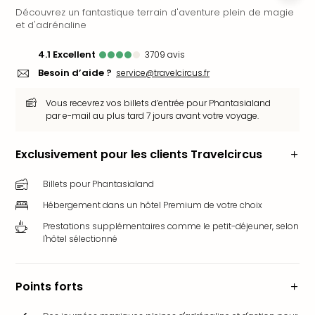
Découvrez un fantastique terrain d'aventure plein de magie
Ger
et d'adrénaline
Play
Funk
4.1
excellent
3709
avis
Bob
Besoin d’aide ?
service@travelcircus.fr
Plop
Deu
Vous recevrez vos billets d’entrée pour Phantasialand
Trips
par e-mail au plus tard 7 jours avant votre voyage.
Leg
Deu
Par
Exclusivement pour les clients Travelcircus
War
Tout
Billets pour Phantasialand
les
Hébergement dans un hôtel Premium de votre choix
offr
Prestations supplémentaires comme le petit-déjeuner, selon
Parc
l'hôtel sélectionné
aqu
Rula
Trop
Points forts
Isla
The