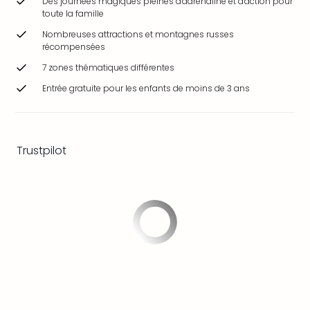
Des journées magiques pleines d'adrénaline et d'action pour
&
toute la famille
Bad
Nombreuses attractions et montagnes russes
Sins
récompensées
Bad
7 zones thématiques différentes
Sch
The
Entrée gratuite pour les enfants de moins de 3 ans
Cara
The
Eusk
Tout
Trustpilot
les
offr
Par
dest
Parc
d'at
en
Fran
Puy
du