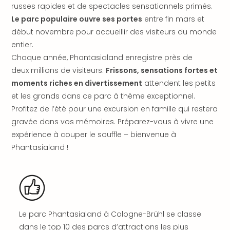
russes rapides et de spectacles sensationnels primés.
en
Le parc populaire ouvre ses portes
entre fin mars et
Eur
Parc
début novembre pour accueillir des visiteurs du monde
Eftel
entier.
Esc
Chaque année, Phantasialand enregistre près de
cita
deux millions de visiteurs.
Frissons, sensations fortes et
Par
moments riches en divertissement
attendent les petits
dest
et les grands dans ce parc à thème exceptionnel.
Eur
Profitez de l’été pour une excursion en famille qui restera
Paris
gravée dans vos mémoires. Préparez-vous à vivre une
Lond
Pra
expérience à couper le souffle – bienvenue à
Ams
Phantasialand !
Cop
Brux
Vien
Bud
Rom
Tout
Le parc Phantasialand à Cologne-Brühl se classe
les
dans le top 10 des parcs d’attractions les plus