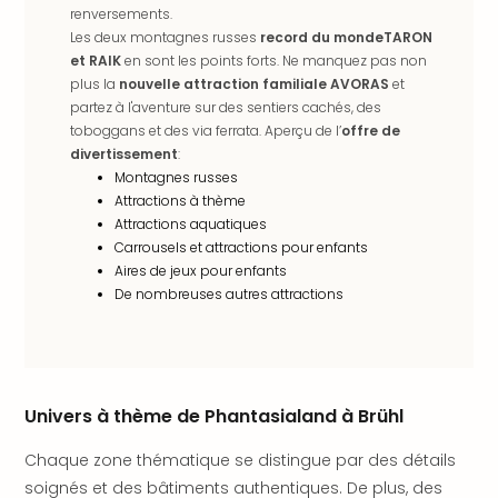
SCH
renversements.
PAN
Les deux montagnes russes
record du mondeTARON
Pal
et RAIK
en sont les points forts. Ne manquez pas non
Sch
plus la
nouvelle attraction familiale AVORAS
et
Bats
partez à l'aventure sur des sentiers cachés, des
Pala
toboggans et des via ferrata. Aperçu de l’
offre de
Hote
divertissement
:
Sch
Montagnes russes
Son
Attractions à thème
DEK
Attractions aquatiques
Cong
Carrousels et attractions pour enfants
War
Aires de jeux pour enfants
The
De nombreuses autres attractions
de
Cara
Bad
Sch
Univers à thème de Phantasialand à Brühl
Séjo
bien
Chaque zone thématique se distingue par des détails
être
soignés et des bâtiments authentiques. De plus, des
Par