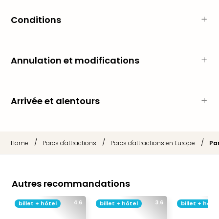
Voir
tout
Conditions
les
offr
Eur
Well
Annulation et modifications
Reso
Rims
Ter
Sple
Arrivée et alentours
Bay
Luxu
SPA
Reso
/
/
/
Home
Parcs d'attractions
Parcs d'attractions en Europe
Pa
Hote
HUP
Hote
Autres recommandations
Voir
tout
4.6
3.6
les
billet + hôtel
billet + hôtel
billet + hôtel
offr