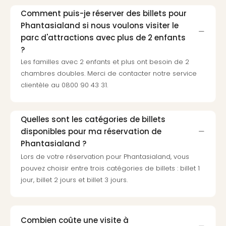
Pott
Comment puis-je réserver des billets pour
Lon
Phantasialand si nous voulons visiter le
san
parc d'attractions avec plus de 2 enfants
tran
?
The
mak
Les familles avec 2 enfants et plus ont besoin de 2
of
chambres doubles. Merci de contacter notre service
Harr
clientèle au 0800 90 43 31.
Pott
Lon
ave
Quelles sont les catégories de billets
tran
disponibles pour ma réservation de
Ga
Phantasialand ?
of
Lors de votre réservation pour Phantasialand, vous
Thro
pouvez choisir entre trois catégories de billets : billet 1
Stud
jour, billet 2 jours et billet 3 jours.
Tour
Tout
les
expo
Combien coûte une visite à