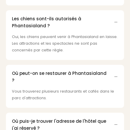
Cara
The
de
Les chiens sont-ils autorisés à
Lind
Phantasialand ?
Bad
Sch
Oui, les chiens peuvent venir à Phantasialand en laisse.
Bios
Les attractions et les spectacles ne sont pas
Graf
concernés par cette règle.
Eber
Trop
Isla
Bats
Où peut-on se restaurer à Phantasialand
Pala
?
Sch
Mar
Vous trouverez plusieurs restaurants et cafés dans le
–
parc d'attractions.
Hid
&
Spa
Où puis-je trouver l'adresse de l'hôtel que
Amel
j'ai réservé ?
No.