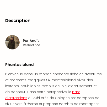
Fou
Parc
Astér
Parc
Description
d'at
en
All
Eur
Par
Anaïs
Park
Rédactrice
Rula
Phan
Play
Funp
Phantasialand
Trop
Bienvenue dans un monde enchanté riche en aventures
Isla
Movi
et moments magiques ! À Phantasialand, vivez des
Park
instants inoubliables remplis de joie, d’amusement et
Ger
de bonheur. Dans cette perspective, le
parc
Trips
d’attractions
à Brühl près de Cologne est composé de
Parc
six univers à thème et propose nombre de montagnes
d'at