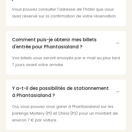
3
Vous pouvez consulter l'adresse de l'hôtel que vous
Hote
avez réservé sur la confirmation de votre réservation.
&
App
ave
the
Comment puis-je obtenir mes billets
Südp
d'entrée pour Phantasialand ?
Expo
TV
Vos billets vous seront envoyés par e-mail au plus tard
Par
7 jours avant votre arrivée.
caté
Visit
des
Y a-t-il des possibilités de stationnement
stud
à Phantasialand ?
de
tou
Oui, vous pouvez vous garer à Phantasialand sur les
The
parkings Mystery (P1) et China (P2) pour un montant de
mak
environ 7 € par voiture.
of
Harr