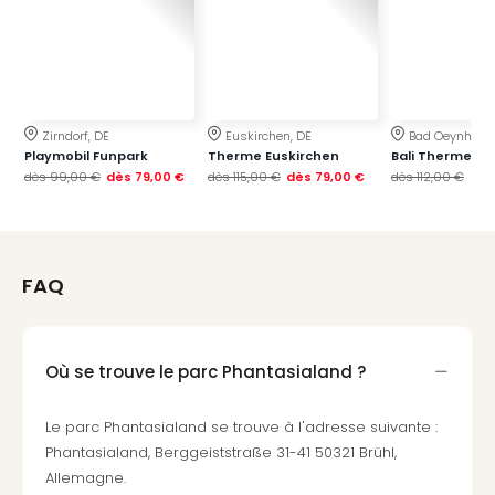
Croa
Crv
Luka
Hote
IN
Biog
Zirndorf, DE
Euskirchen, DE
Bad Oeynhaus
Playmobil Funpark
Therme Euskirchen
Bali Therme
The
dès
99,00 €
dès
79,00 €
dès
115,00 €
dès
79,00 €
dès
112,00 €
dès
The
&
Bad
Sins
The
FAQ
Über
+
Hôte
Où se trouve le parc Phantasialand ?
Rosm
à
Le parc Phantasialand se trouve à l'adresse suivante :
Lud
The
Phantasialand, Berggeiststraße 31-41 50321 Brühl,
de
Allemagne.