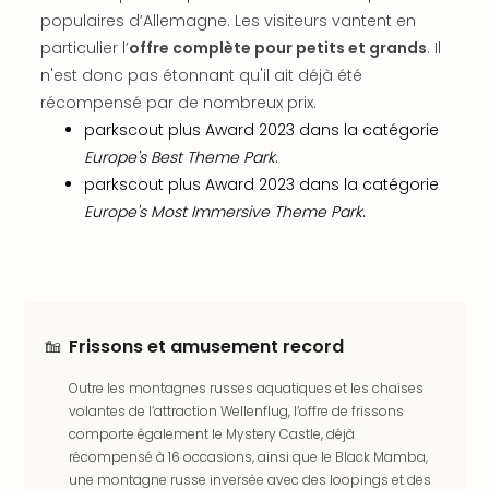
offr
populaires d’Allemagne. Les visiteurs vantent en
All
particulier l’
offre complète pour petits et grands
. Il
Berli
n'est donc pas étonnant qu'il ait déjà été
Col
récompensé par de nombreux prix.
Mun
parkscout plus Award 2023 dans la catégorie
Tout
les
Europe's Best Theme Park
.
offr
parkscout plus Award 2023 dans la catégorie
Forê
Europe's Most Immersive Theme Park
.
Noir
Nour
Hote
Käp
Natu
Frissons et amusement record
Adle
Well
Outre les montagnes russes aquatiques et les chaises
Roth
volantes de l’attraction Wellenflug, l’offre de frissons
Hote
comporte également le Mystery Castle, déjà
Schl
récompensé à 16 occasions, ainsi que le Black Mamba,
Rein
une montagne russe inversée avec des loopings et des