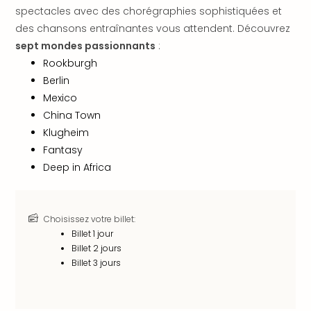
dest
spectacles avec des chorégraphies sophistiquées et
All
des chansons entraînantes vous attendent. Découvrez
Victo
sept mondes passionnants
:
Resi
Rookburgh
Hote
Berlin
Teis
Mexico
Maur
China Town
Hote
Klugheim
&
The
Fantasy
Mari
Deep in Africa
am
Mee
Cent
Choisissez votre billet:
Mar
Billet 1 jour
–
Billet 2 jours
Hid
Billet 3 jours
&
Spa
Pal