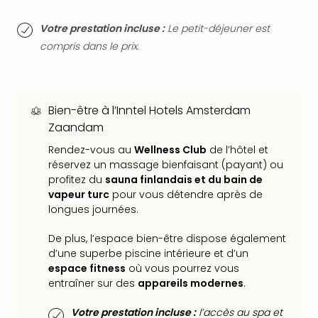
dest
All
Votre prestation incluse :
Le petit-déjeuner est
Victo
compris dans le prix.
Resi
Hote
Teis
Maur
Bien-être à l’Inntel Hotels Amsterdam
Hote
Zaandam
&
Rendez-vous au
Wellness Club
de l’hôtel et
The
réservez un massage bienfaisant (payant) ou
Mari
profitez du
sauna finlandais et du bain de
am
vapeur turc
pour vous détendre après de
Mee
longues journées.
Cent
Mar
De plus, l’espace bien-être dispose également
–
d’une superbe piscine intérieure et d’un
Hid
espace fitness
où vous pourrez vous
&
entraîner sur des
appareils modernes
.
Spa
Pal
Votre prestation incluse :
l’accès au spa et