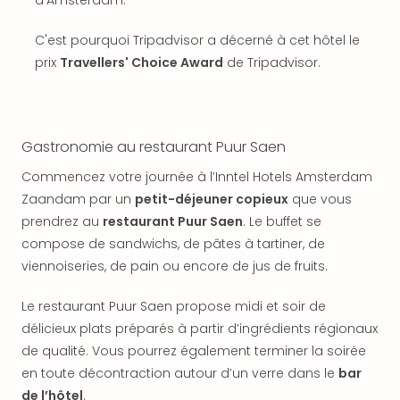
SCH
PAN
C'est pourquoi Tripadvisor a décerné à cet hôtel le
Pal
Sch
prix
Travellers' Choice Award
de Tripadvisor.
Bats
Pala
Hote
Sch
Gastronomie au restaurant Puur Saen
Son
Commencez votre journée à l’Inntel Hotels Amsterdam
DEK
Cong
Zaandam par un
petit-déjeuner copieux
que vous
War
prendrez au
restaurant Puur Saen
. Le buffet se
The
compose de sandwichs, de pâtes à tartiner, de
de
viennoiseries, de pain ou encore de jus de fruits.
Cara
Bad
Le restaurant Puur Saen propose midi et soir de
Sch
délicieux plats préparés à partir d’ingrédients régionaux
Séjo
de qualité. Vous pourrez également terminer la soirée
bien
en toute décontraction autour d’un verre dans le
bar
être
Par
de l’hôtel
.