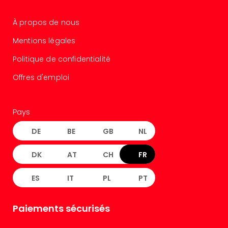
3
Hote
À propos de nous
&
Mentions légales
App
ave
Politique de confidentialité
the
Südp
Offres d'emploi
Expo
TV
Par
Pays
caté
DE
BE
GB
NL
Visit
des
DK
AT
CH
FR
stud
de
tou
ES
IT
PL
PT
The
mak
Paiements sécurisés
of
Harr