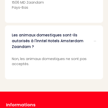
Cara
1506 MD Zaandam
The
Pays-Bas
de
Lind
Bad
Sch
Bios
Les animaux domestiques sont-ils
Graf
autorisés à l'Inntel Hotels Amsterdam
Eber
Zaandam ?
Trop
Isla
Non, les animaux domestiques ne sont pas
Bats
acceptés.
Pala
Sch
Mar
–
Hid
&
Spa
Amel
Informations
No.