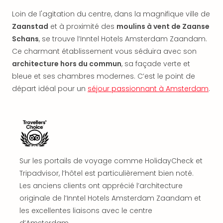
offr
Loin de l'agitation du centre, dans la magnifique ville de
All
Zaanstad
et à proximité des
moulins à vent de Zaanse
Berli
Col
Schans
, se trouve l’Inntel Hotels Amsterdam Zaandam.
Mun
Ce charmant établissement vous séduira avec son
Tout
architecture hors du commun
, sa façade verte et
les
bleue et ses chambres modernes. C’est le point de
offr
départ idéal pour un
séjour passionnant à Amsterdam
.
Forê
Noir
Nour
Hote
Käp
Natu
Adle
Sur les portails de voyage comme HolidayCheck et
Well
Tripadvisor, l’hôtel est particulièrement bien noté.
Roth
Les anciens clients ont apprécié l’architecture
Hote
originale de l’Inntel Hotels Amsterdam Zaandam et
Schl
les excellentes liaisons avec le centre
Rein
d’Amsterdam.