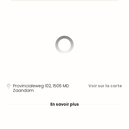
Fou
Parc
Astér
Parc
d'at
en
All
Eur
Park
Rula
Phan
Play
Funp
Trop
Provincialeweg 102
,
1506 MD
Voir sur la carte
Isla
Zaandam
Movi
Park
En savoir plus
Ger
Trips
Parc
d'at