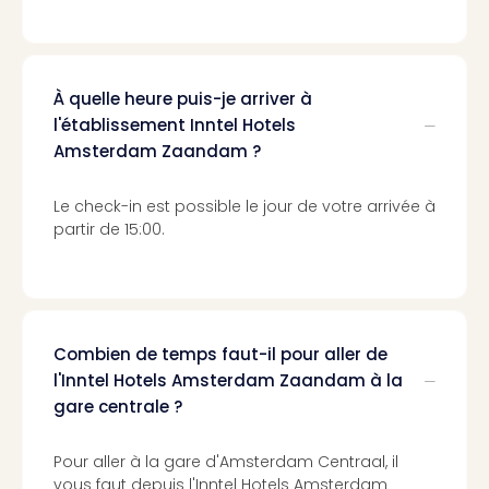
Voir
tout
les
offr
Eur
À quelle heure puis-je arriver à
Well
l'établissement Inntel Hotels
Reso
Amsterdam Zaandam ?
Rims
Ter
Le check-in est possible le jour de votre arrivée à
Sple
partir de 15:00.
Bay
Luxu
SPA
Reso
Hote
Combien de temps faut-il pour aller de
HUP
l'Inntel Hotels Amsterdam Zaandam à la
Hote
gare centrale ?
Voir
tout
les
Pour aller à la gare d'Amsterdam Centraal, il
offr
vous faut depuis l'Inntel Hotels Amsterdam