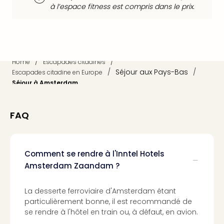
Sch
à l’espace fitness est compris dans le prix.
Inte
–
Hote
&
Apa
/
/
Home
Escapades citadines
Glüc
/
Séjour aux Pays-Bas
/
Escapades citadine en Europe
The
Séjour à Amsterdam
&
Bad
Sins
FAQ
Boll
–
Spa
Comment se rendre à l'Inntel Hotels
im
Amsterdam Zaandam ?
Park
Bad
Sch
La desserte ferroviaire d'Amsterdam étant
particulièrement bonne, il est recommandé de
Bali
se rendre à l'hôtel en train ou, à défaut, en avion.
The