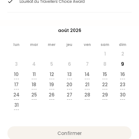
Lauréat du Travellers' Choice Award
&
Bad
Sins
Bad
août 2026
Sch
The
Cara
lun
mar
mer
jeu
ven
sam
dim
The
1
2
Eusk
3
4
5
6
7
8
9
Tout
les
10
11
12
13
14
15
16
offr
---
---
---
---
---
---
---
17
18
19
20
21
22
23
Par
---
---
---
---
---
---
---
dest
24
25
26
27
28
29
30
Parc
---
---
---
---
---
---
---
31
d'at
---
en
Fran
Puy
Confirmer
du