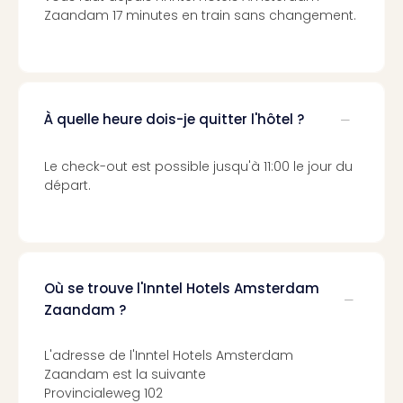
Croa
Zaandam 17 minutes en train sans changement.
Crv
Luka
Hote
IN
Biog
À quelle heure dois-je quitter l'hôtel ?
The
The
Le check-out est possible jusqu'à 11:00 le jour du
&
départ.
Bad
Sins
The
Über
+
Où se trouve l'Inntel Hotels Amsterdam
Hôte
Rosm
Zaandam ?
à
Lud
L'adresse de l'Inntel Hotels Amsterdam
The
Zaandam est la suivante
de
Provincialeweg 102