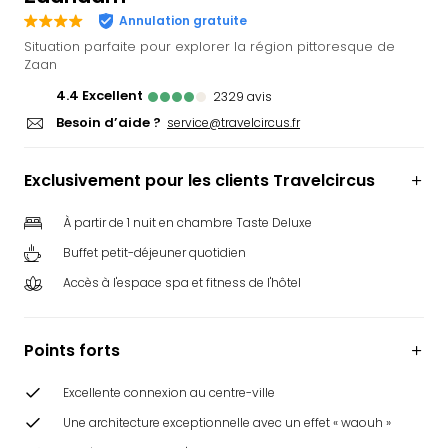
Ger
Annulation gratuite
Play
Situation parfaite pour explorer la région pittoresque de
Funk
Zaan
Bob
4.4
excellent
2329
avis
Plop
Besoin d’aide ?
service@travelcircus.fr
Deu
Trips
Leg
Exclusivement pour les clients Travelcircus
Deu
Par
À partir de 1 nuit en chambre Taste Deluxe
War
Buffet petit-déjeuner quotidien
Tout
les
Accès à l'espace spa et fitness de l'hôtel
offr
Parc
Points forts
aqu
Rula
Trop
Excellente connexion au centre-ville
Isla
Une architecture exceptionnelle avec un effet « waouh »
The