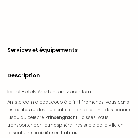
en
Eur
Parc
Eftel
Esc
cita
Par
Services et équipements
dest
Eur
Paris
Lond
Description
Pra
Ams
Inntel Hotels Amsterdam Zaandam
Cop
Brux
Amsterdam a beaucoup à offrir ! Promenez-vous dans
Vien
les petites ruelles du centre et flânez le long des canaux
Bud
jusqu'au célèbre
Prinsengracht
. Laissez-vous
Rom
transporter par l’atmosphère irrésistible de la ville en
Tout
faisant une
croisière en bateau
.
les