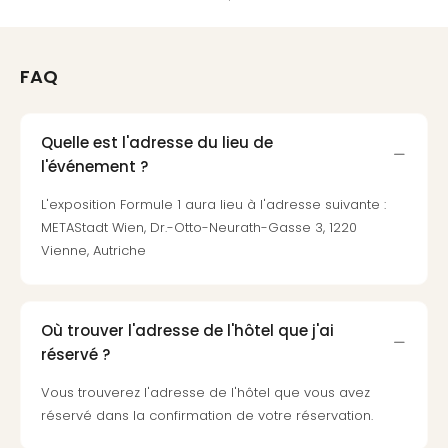
Voir
tout
les
offr
FAQ
Eur
Well
Reso
Quelle est l'adresse du lieu de
Rims
l'événement ?
Ter
Sple
L'exposition Formule 1 aura lieu à l'adresse suivante :
Bay
METAStadt Wien, Dr.-Otto-Neurath-Gasse 3, 1220
Luxu
Vienne, Autriche
SPA
Reso
Hote
HUP
Où trouver l'adresse de l'hôtel que j'ai
Hote
réservé ?
Voir
Vous trouverez l'adresse de l'hôtel que vous avez
tout
réservé dans la confirmation de votre réservation.
les
offr