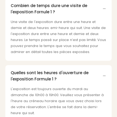
Cara
Combien de temps dure une visite de
The
l'exposition Fornule 1 ?
de
Lind
Une visite de l'exposition dure entre une heure et
Bad
demie et deux heures. emi-heure qui suit. Une visite de
Sch
l'exposition dure entre une heure et demie et deux
Bios
heures. Le temps passé sur place n’est pas limité. Vous
Graf
pouvez prendre le temps que vous souhaitez pour
Eber
admirer en détail toutes les pièces exposées.
Trop
Isla
Bats
Pala
Quelles sont les heures d'ouverture de
Sch
l'exposition Formule 1 ?
Mar
–
L'exposition est toujours ouverte du mardi au
Hid
dimanche de 10h00 à 19h00. Veuillez vous présenter à
&
l'heure au créneau horaire que vous avez choisi lors
Spa
de votre réservation. L'entrée se fait dans la demi-
Amel
heure qui suit.
No.