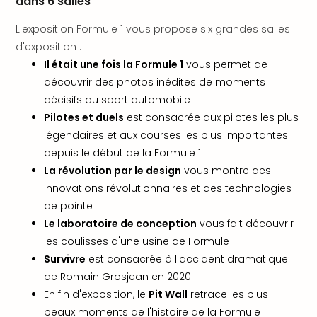
dans 6 salles
offr
All
L'exposition Formule 1 vous propose six grandes salles
Berli
d'exposition :
Col
Il était une fois la Formule 1
vous permet de
Mun
découvrir des photos inédites de moments
Tout
décisifs du sport automobile
les
offr
Pilotes et duels
est consacrée aux pilotes les plus
Forê
légendaires et aux courses les plus importantes
Noir
depuis le début de la Formule 1
Nour
La révolution par le design
vous montre des
Hote
innovations révolutionnaires et des technologies
Käp
de pointe
Natu
Le laboratoire de conception
vous fait découvrir
Adle
Well
les coulisses d'une usine de Formule 1
Roth
Survivre
est consacrée à l'accident dramatique
Hote
de Romain Grosjean en 2020
Schl
En fin d'exposition, le
Pit Wall
retrace les plus
Rein
beaux moments de l'histoire de la Formule 1