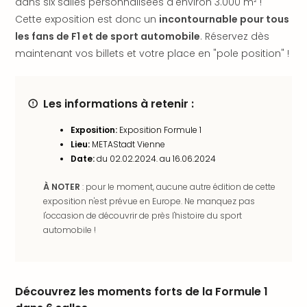
dans six salles personnalisées d'environ 3.000 m² !
en
Cette exposition est donc un
incontournable pour tous
Eur
les fans de F1 et de sport automobile
. Réservez dès
Parc
maintenant vos billets et votre place en "pole position" !
Eftel
Esc
cita
Par
Les informations à retenir :
dest
Exposition:
Exposition Formule 1
Eur
Lieu:
METAStadt Vienne
Paris
Date:
du 02.02.2024. au 16.06.2024
Lond
Pra
À NOTER
: pour le moment, aucune autre édition de cette
Ams
exposition n'est prévue en Europe. Ne manquez pas
Cop
l'occasion de découvrir de près l'histoire du sport
Brux
automobile !
Vien
Bud
Rom
Tout
Découvrez les moments forts de la Formule 1
les