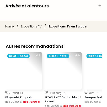
Sch
Arrivée et alentours
Inte
–
Hote
&
/
/
Home
Expositions TV
Expositions TV en Europe
Apa
Glüc
The
&
Autres recommandations
Bad
Sins
4.6
4.0
billet + hôtel
billet + hôtel
billet + hôtel
Boll
–
Spa
im
Park
Bad
Sch
Zirndorf, DE
Günzburg, DE
Rust, DE
Bali
Playmobil Funpark
LEGOLAND® Deutschland
Europa-Park
The
Resort
dès
99,00 €
dès
79,00 €
dès
177,00 €
dè
dès
138,00 €
dès
108,50 €