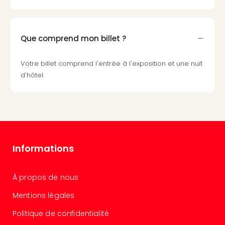
3
Hote
&
Que comprend mon billet ?
App
ave
Votre billet comprend l'entrée à l'exposition et une nuit
the
d'hôtel.
Südp
Expo
TV
Par
caté
Visit
des
Informations
stud
de
tou
À propos de nous
The
Mentions légales
mak
of
Politique de confidentialité
Harr