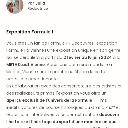
Fou
Par
Julia
Parc
Rédactrice
Astér
Parc
d'at
Exposition Formule 1
en
All
Vous êtes un fan de Formule 1 ? Découvrez l'exposition
Eur
Formule 1 à Vienne ! Une exposition unique en son genre
Park
qui se déroulera à partir du
2 février au 16 juin 2024
à la
Rula
Phan
METAStadt Vienne
. Après une première mondiale à
Play
Madrid, Vienne sera la prochaine étape de cette
Funp
exposition exceptionnelle.
Trop
En collaboration avec des conservateurs, des artistes et
Isla
des réalisateurs primés, l'exposition vous offre un
Movi
aperçu exclusif de l'univers de la Formule 1
. Films
Park
inédits, voitures de course historiques du Grand Prix™ et
Ger
Trips
expositions interactives vous permettront de
découvrir
Parc
l'histoire et l'héritage du sport d'une manière unique
d'at