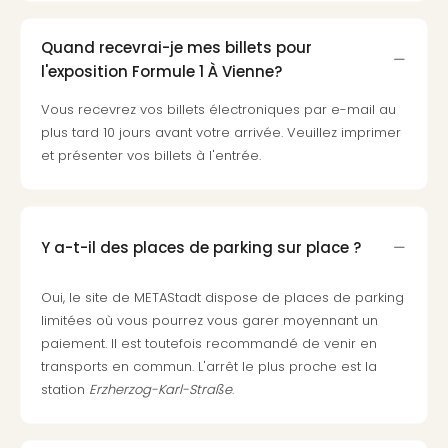
Croa
Crv
Quand recevrai-je mes billets pour
Luka
l'exposition Formule 1 À Vienne?
Hote
IN
Vous recevrez vos billets électroniques par e-mail au
Biog
plus tard 10 jours avant votre arrivée. Veuillez imprimer
The
et présenter vos billets à l'entrée.
The
&
Bad
Sins
Y a-t-il des places de parking sur place ?
The
Über
Oui, le site de METAStadt dispose de places de parking
+
limitées où vous pourrez vous garer moyennant un
Hôte
Rosm
paiement. Il est toutefois recommandé de venir en
à
transports en commun. L'arrêt le plus proche est la
Lud
station
Erzherzog-Karl-Straße
.
The
de