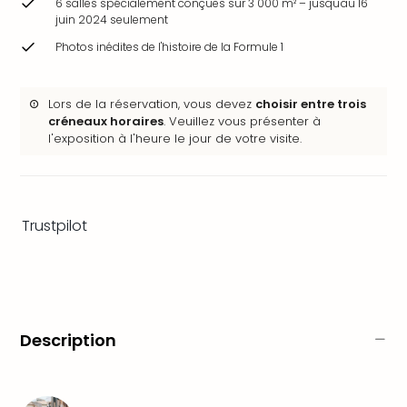
6 salles spécialement conçues sur 3 000 m² – jusqu'au 16
&
juin 2024 seulement
Bad
Photos inédites de l'histoire de la Formule 1
Sins
Bad
Sch
Lors de la réservation, vous devez
choisir entre trois
The
créneaux horaires
. Veuillez vous présenter à
Cara
l'exposition à l'heure le jour de votre visite.
The
Eusk
Tout
les
Trustpilot
offr
Par
dest
Parc
d'at
en
Description
Fran
Puy
du