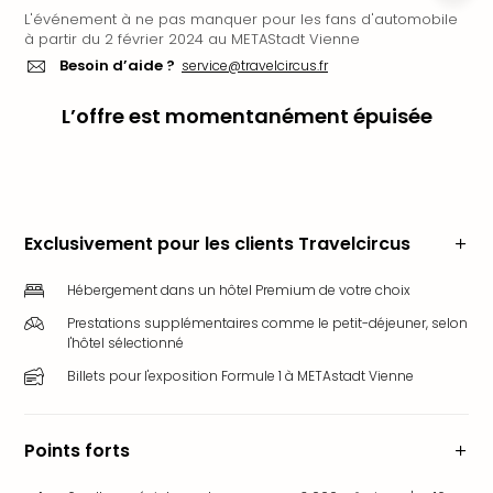
L'événement à ne pas manquer pour les fans d'automobile
Ger
à partir du 2 février 2024 au METAStadt Vienne
Play
Besoin d’aide ?
service@travelcircus.fr
Funk
Bob
L’offre est momentanément épuisée
Plop
Deu
Trips
Leg
Deu
Par
Exclusivement pour les clients Travelcircus
War
Tout
Hébergement dans un hôtel Premium de votre choix
les
Prestations supplémentaires comme le petit-déjeuner, selon
offr
l'hôtel sélectionné
Parc
Billets pour l'exposition Formule 1 à METAstadt Vienne
aqu
Rula
Trop
Points forts
Isla
The