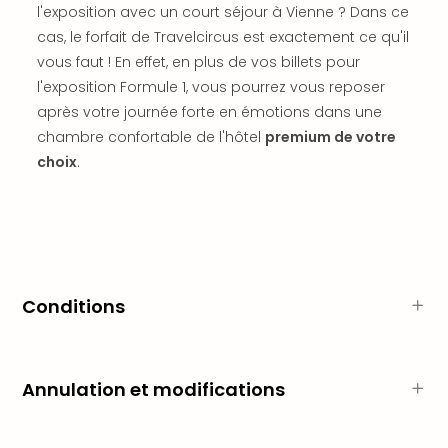
l'exposition avec un court séjour à Vienne ? Dans ce
dest
cas, le forfait de Travelcircus est exactement ce qu'il
All
Victo
vous faut ! En effet, en plus de vos billets pour
Resi
l'exposition Formule 1, vous pourrez vous reposer
Hote
après votre journée forte en émotions dans une
Teis
chambre confortable de l'hôtel
premium de votre
Maur
choix
.
Hote
&
The
Mari
am
Mee
Cent
Conditions
Mar
–
Hid
Annulation et modifications
&
Spa
Pal