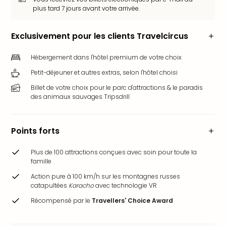
plus tard 7 jours avant votre arrivée.
Ger
Play
Funk
Exclusivement pour les clients Travelcircus
Bob
Plop
Hébergement dans l'hôtel premium de votre choix
Deu
Petit-déjeuner et autres extras, selon l'hôtel choisi
Trips
Leg
Billet de votre choix pour le parc d'attractions & le paradis
des animaux sauvages Tripsdrill
Deu
Par
War
Points forts
Tout
les
Plus de 100 attractions conçues avec soin pour toute la
offr
famille
Parc
aqu
Action pure à 100 km/h sur les montagnes russes
catapultées
Karacho
avec technologie VR
Rula
Trop
Récompensé par le
Travellers' Choice Award
Isla
The