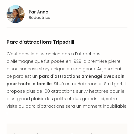
Fou
Parc
Par
Anna
Astér
Rédactrice
Parc
d'at
en
All
Parc d'attractions Tripsdrill
Eur
Park
C'est dans le plus ancien parc d'attractions
Rula
d'Allemagne que fut posée en 1929 la première pierre
Phan
d'une success story unique en son genre. Aujourd'hui,
Play
ce parc est un
parc d'attractions aménagé avec soin
Funp
pour toute la famille
. Situé entre Heilbronn et Stuttgart, il
Trop
propose plus de 100 attractions sur 77 hectares pour le
Isla
plus grand plaisir des petits et des grands. Ici, votre
Movi
visite au parc d'attractions sera un moment inoubliable
Park
Ger
!
Trips
Parc
d'at