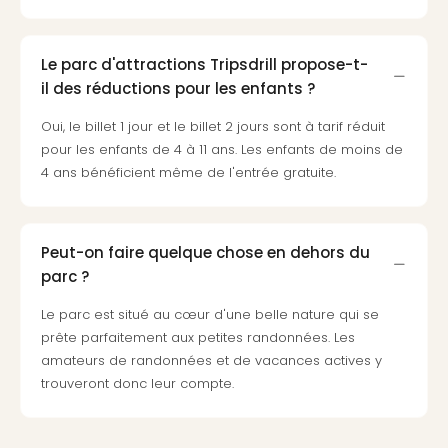
Pott
Lon
san
Le parc d'attractions Tripsdrill propose-t-
tran
il des réductions pour les enfants ?
The
mak
Oui, le billet 1 jour et le billet 2 jours sont à tarif réduit
of
pour les enfants de 4 à 11 ans. Les enfants de moins de
Harr
4 ans bénéficient même de l'entrée gratuite.
Pott
Lon
ave
Peut-on faire quelque chose en dehors du
tran
Ga
parc ?
of
Le parc est situé au cœur d'une belle nature qui se
Thro
prête parfaitement aux petites randonnées. Les
Stud
amateurs de randonnées et de vacances actives y
Tour
trouveront donc leur compte.
Tout
les
expo