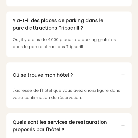
Cara
The
de
Y a-t-il des places de parking dans le
Lind
parc d'attractions Tripsdrill ?
Bad
Sch
Oui, il y a plus de 4.000 places de parking gratuites
Bios
dans le parc d'attractions Tripsdrill.
Graf
Eber
Trop
Isla
Où se trouve mon hôtel ?
Bats
Pala
Sch
L'adresse de l'hôtel que vous avez choisi figure dans
Mar
votre confirmation de réservation.
–
Hid
&
Quels sont les services de restauration
Spa
proposés par l'hôtel ?
Amel
No.