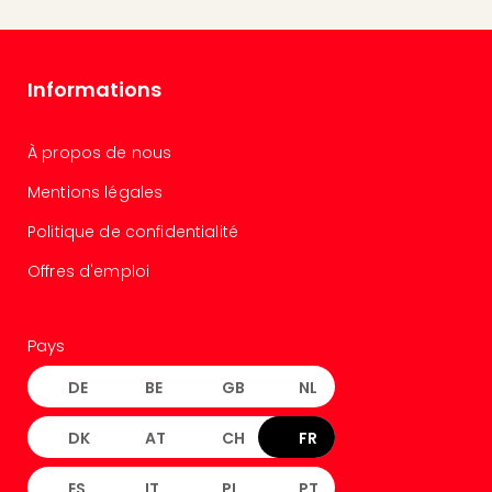
Cult
&
Spor
Par
Informations
caté
Évé
cult
À propos de nous
Forfa
Mentions légales
Expé
Stut
Politique de confidentialité
Mus
BM
Offres d'emploi
Mun
Mus
du
Pays
Louv
DE
BE
GB
NL
Nau
Tec
DK
AT
CH
FR
Sins
Tec
Spey
ES
IT
PL
PT