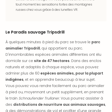
offr
tout moment les sensations fortes des montagnes
All
russes chez vous grâce à des lunettes VR.
Berli
Col
Mun
Tout
Le Paradis sauvage Tripsdrill
les
offr
À quelques minutes à pied du parc se trouve le
parc
Forê
animalier Tripsdrill
, qui appartient au parc.
Noir
D'innombrables espèces animales différentes ont élu
Nour
domicile sur ce
site de 47 hectares
. Dans des enclos
Hote
naturels et adaptés à chaque espèce, vous pouvez
Käp
admirer plus de 60
espèces animales, pour la plupart
Natu
Adle
indigènes
, et en apprendre beaucoup à leur sujet.
Well
Vous pouvez vous rendre facilement au parc animalier
Roth
à pied ou, moyennant un petit supplément, en prenant
Hote
le train
Schnaufender Trullaner
. Vous pourrez assister à
Schl
des
distributions de nourriture aux animaux sauvages
,
Rein
à des démonstrations de vol et profiter d'une grande