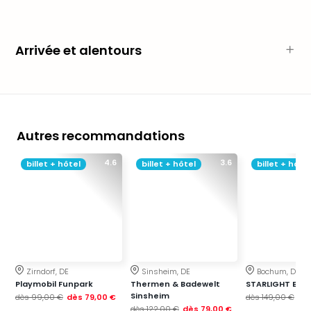
Voir
tout
les
offr
Arrivée et alentours
Eur
Well
Reso
Rims
Ter
Autres recommandations
Sple
Bay
4.6
3.6
billet + hôtel
billet + hôtel
billet + hôtel
Luxu
SPA
Reso
Hote
HUP
Hote
Voir
Zirndorf, DE
Sinsheim, DE
Bochum, DE
tout
Playmobil Funpark
Thermen & Badewelt
STARLIGHT EXP
les
Sinsheim
dès
99,00 €
dès
79,00 €
dès
149,00 €
dè
offr
dès
122,00 €
dès
79,00 €