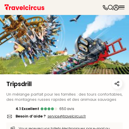
Parc
d'at
Par
caté
Parc
d'at
Parc
Astér
Puy
du
Fou
Tripsdrill
Futu
Phan
Un mélange parfait pour les familles : des tours confortables,
Eur
des montagnes russes rapides et des animaux sauvages
Park
4.1
excellent
650
avis
Parc
Eftel
Besoin d’aide ?
service@travelcircus.fr
Mov
Park
Vous recevrez vos billets électroniques par e-mail au