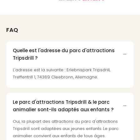
Croa
Crv
Luka
Hote
FAQ
IN
Biog
The
Quelle est l'adresse du parc d'attractions
The
Tripsdrill ?
&
Bad
L'adresse est la suivante : Erlebnispark Tripsdrill,
Sins
Treffentrill 1, 74389 Cleebronn, Allemagne.
The
Über
+
Hôte
Le parc d'attractions Tripsdrill & le parc
Rosm
animalier sont-ils adaptés aux enfants ?
à
Lud
Oui, la plupart des attractions du parc d'attractions
The
Tripsdrill sont adaptées aux jeunes enfants. Le parc
de
animalier convient aux enfants de tous âges.