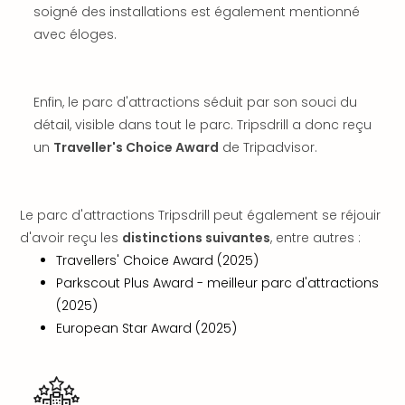
soigné des installations est également mentionné
dest
All
avec éloges.
Victo
Resi
Hote
Enfin, le parc d'attractions séduit par son souci du
Teis
détail, visible dans tout le parc. Tripsdrill a donc reçu
Maur
un
Traveller's Choice Award
de Tripadvisor.
Hote
&
The
Mari
Le parc d'attractions Tripsdrill peut également se réjouir
am
d'avoir reçu les
distinctions suivantes
, entre autres :
Mee
Travellers' Choice Award (2025)
Cent
Parkscout Plus Award - meilleur parc d'attractions
Mar
(2025)
–
European Star Award (2025)
Hid
&
Spa
Pal