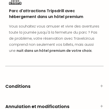
Sch
Inte
Parc d'attractions Tripsdrill avec
–
hébergement dans un hôtel premium
Hote
&
Vous souhaitez vous amuser et vivre des aventures
Apa
toute la journée jusqu'à la fermeture du parc ? Pas
Glüc
de problème, votre réservation avec Travelcircus
The
comprend non seulement vos billets, mais aussi
&
Bad
une
nuit dans un hôtel premium de votre choix
.
Sins
Boll
–
Spa
im
Park
Conditions
Bad
Sch
Bali
The
Annulation et modifications