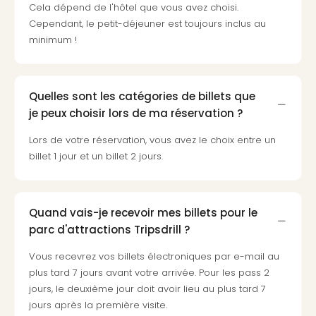
Cela dépend de l'hôtel que vous avez choisi.
3
Cependant, le petit-déjeuner est toujours inclus au
Hote
minimum !
&
App
ave
the
Quelles sont les catégories de billets que
Südp
je peux choisir lors de ma réservation ?
Expo
TV
Lors de votre réservation, vous avez le choix entre un
Par
billet 1 jour et un billet 2 jours.
caté
Visit
des
Quand vais-je recevoir mes billets pour le
stud
parc d'attractions Tripsdrill ?
de
tou
Vous recevrez vos billets électroniques par e-mail au
The
plus tard 7 jours avant votre arrivée. Pour les pass 2
mak
jours, le deuxième jour doit avoir lieu au plus tard 7
of
jours après la première visite.
Harr