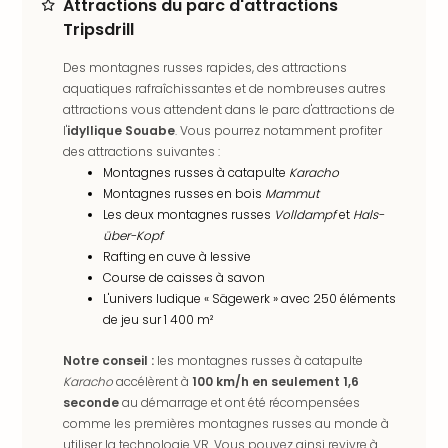
Attractions du parc d'attractions
en
Tripsdrill
Eur
Parc
Des montagnes russes rapides, des attractions
Eftel
aquatiques rafraîchissantes et de nombreuses autres
Esc
attractions vous attendent dans le parc d'attractions de
cita
l'
idyllique Souabe
. Vous pourrez notamment profiter
Par
des attractions suivantes :
dest
Montagnes russes à catapulte
Karacho
Eur
Montagnes russes en bois
Mammut
Paris
Les deux montagnes russes
Volldampf
et
Hals-
über-Kopf
Lond
Rafting en cuve à lessive
Pra
Course de caisses à savon
Ams
L'univers ludique « Sägewerk » avec 250 éléments
Cop
de jeu sur 1 400 m²
Brux
Vien
Notre conseil :
les montagnes russes à catapulte
Bud
Karacho
accélèrent à
100 km/h en seulement 1,6
Rom
seconde
au démarrage et ont été récompensées
Tout
comme les premières montagnes russes au monde à
les
utiliser la technologie VR. Vous pouvez ainsi revivre à