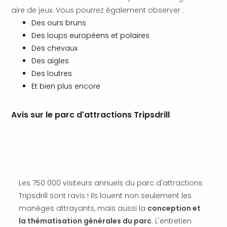
SCH
aire de jeux. Vous pourrez également observer :
PAN
Des ours bruns
Pal
Sch
Des loups européens et polaires
Bats
Des chevaux
Pala
Des aigles
Hote
Des loutres
Sch
Et bien plus encore
Son
DEK
Cong
Avis sur le parc d'attractions Tripsdrill
War
The
de
Cara
Bad
Sch
Les 750 000 visiteurs annuels du parc d'attractions
Séjo
Tripsdrill sont ravis ! Ils louent non seulement les
bien
manèges attrayants, mais aussi la
conception et
être
la thématisation générales du parc
. L'entretien
Par