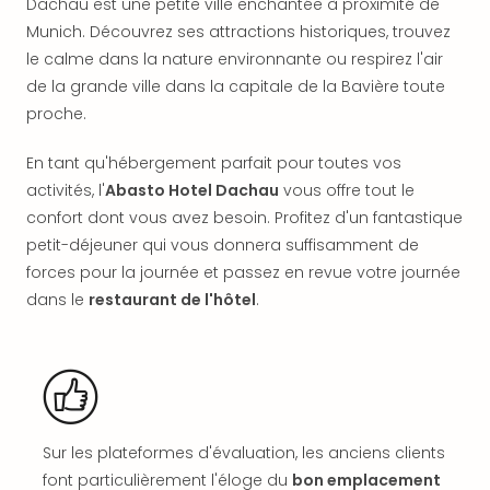
Dachau est une petite ville enchantée à proximité de
en
Munich. Découvrez ses attractions historiques, trouvez
Eur
le calme dans la nature environnante ou respirez l'air
Parc
de la grande ville dans la capitale de la Bavière toute
Eftel
proche.
Esc
cita
Par
En tant qu'hébergement parfait pour toutes vos
dest
activités, l'
Abasto Hotel Dachau
vous offre tout le
Eur
confort dont vous avez besoin. Profitez d'un fantastique
Paris
petit-déjeuner qui vous donnera suffisamment de
Lond
forces pour la journée et passez en revue votre journée
Pra
dans le
restaurant de l'hôtel
.
Ams
Cop
Brux
Vien
Bud
Rom
Tout
Sur les plateformes d'évaluation, les anciens clients
les
font particulièrement l'éloge du
bon emplacement