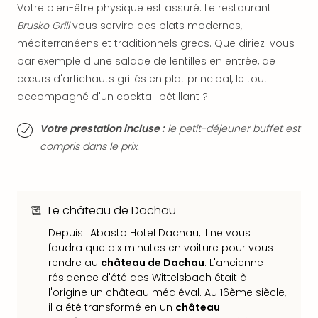
SCH
Votre bien-être physique est assuré. Le restaurant
PAN
Brusko Grill
vous servira des plats modernes,
Pal
méditerranéens et traditionnels grecs. Que diriez-vous
Sch
par exemple d'une salade de lentilles en entrée, de
Bats
Pala
cœurs d'artichauts grillés en plat principal, le tout
Hote
accompagné d'un cocktail pétillant ?
Sch
Son
Votre prestation incluse :
le petit-déjeuner buffet est
DEK
compris dans le prix.
Cong
War
The
de
Le château de Dachau
Cara
Depuis l'Abasto Hotel Dachau, il ne vous
Bad
faudra que dix minutes en voiture pour vous
Sch
rendre au
château de Dachau
. L'ancienne
Séjo
résidence d'été des Wittelsbach était à
bien
l'origine un château médiéval. Au 16ème siècle,
être
il a été transformé en un
château
Par