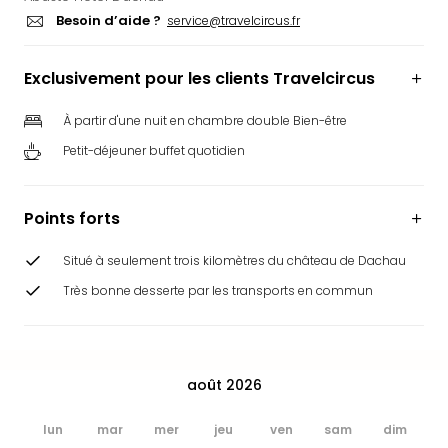
Ger
Besoin d’aide ?
service@travelcircus.fr
Play
Funk
Exclusivement pour les clients Travelcircus
Bob
Plop
À partir d'une nuit en chambre double Bien-être
Deu
Trips
Petit-déjeuner buffet quotidien
Leg
Deu
Par
Points forts
War
Tout
Situé à seulement trois kilomètres du château de Dachau
les
Très bonne desserte par les transports en commun
offr
Parc
aqu
Rula
août 2026
Trop
Isla
lun
mar
mer
jeu
ven
sam
dim
The