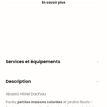
Fou
En savoir plus
Parc
Astér
Parc
d'at
en
All
Eur
Park
Rula
Phan
Play
Services et équipements
Funp
Trop
Isla
Movi
Description
Park
Ger
Abasto Hôtel Dachau
Trips
Parc
Pavés,
petites maisons colorées
et jardins fleuris -
d'at