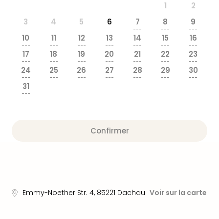
&
1
2
Bad
3
4
5
6
7
8
9
Sins
---
---
---
Bad
10
11
12
13
14
15
16
---
---
---
---
---
---
---
Sch
17
18
19
20
21
22
23
The
---
---
---
---
---
---
---
Cara
24
25
26
27
28
29
30
---
---
---
---
---
---
---
The
31
Eusk
---
Tout
les
offr
Confirmer
Par
dest
Parc
d'at
en
Fran
Emmy-Noether Str. 4
,
85221
Dachau
Voir sur la carte
Puy
du