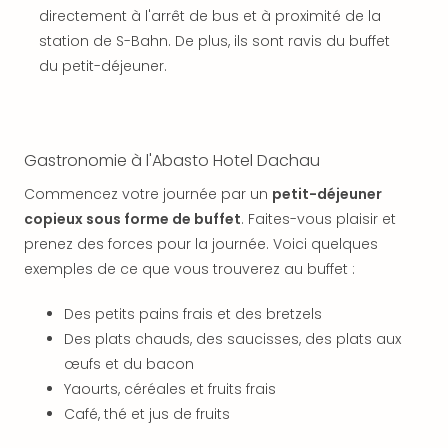
offr
directement à l'arrêt de bus et à proximité de la
All
station de S-Bahn. De plus, ils sont ravis du buffet
Berli
du petit-déjeuner.
Col
Mun
Tout
les
Gastronomie à l'Abasto Hotel Dachau
offr
Forê
Commencez votre journée par un
petit-déjeuner
Noir
copieux sous forme de buffet
. Faites-vous plaisir et
Nour
prenez des forces pour la journée. Voici quelques
Hote
exemples de ce que vous trouverez au buffet :
Käp
Natu
Des petits pains frais et des bretzels
Adle
Well
Des plats chauds, des saucisses, des plats aux
Roth
œufs et du bacon
Hote
Yaourts, céréales et fruits frais
Schl
Café, thé et jus de fruits
Rein