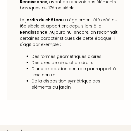
Renaissance
, avant de recevoir des éléments
dest
baroques au 17ème siècle.
All
Victo
Le
jardin du château
a également été créé au
Resi
16e siècle et appartient depuis lors à la
Hote
Renaissance
. Aujourd'hui encore, on reconnaît
Teis
certaines caractéristiques de cette époque. Il
Maur
s'agit par exemple :
Hote
&
Des formes géométriques claires
The
Des axes de circulation droits
Mari
D'une disposition centrale par rapport à
l'axe central
am
De la disposition symétrique des
Mee
éléments du jardin
Cent
Mar
–
Hid
&
Spa
Pal