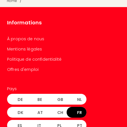
/
Home
Sch
Inte
–
Hote
Informations
&
Apa
À propos de nous
Glüc
The
Mentions légales
&
Bad
Politique de confidentialité
Sins
Offres d'emploi
Boll
–
Spa
Pays
im
Park
DE
BE
GB
NL
Bad
Sch
DK
AT
CH
FR
Bali
The
ES
IT
PL
PT