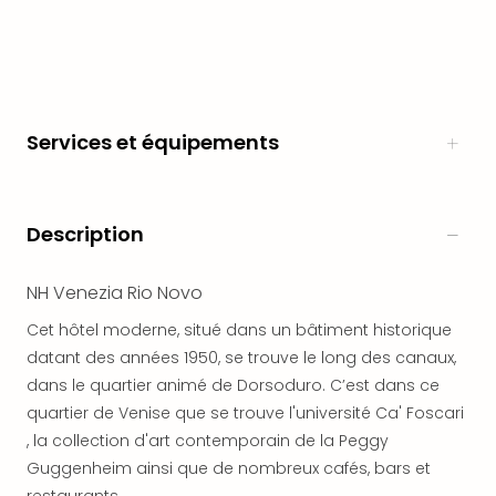
en
Eur
Parc
Eftel
Esc
Services et équipements
cita
Par
dest
Eur
Description
Paris
Lond
Pra
NH Venezia Rio Novo
Ams
Cet hôtel moderne, situé dans un bâtiment historique
Cop
datant des années 1950, se trouve le long des canaux,
Brux
Vien
dans le quartier animé de Dorsoduro. C’est dans ce
Bud
quartier de Venise que se trouve l'université Ca' Foscari
Rom
, la collection d'art contemporain de la Peggy
Tout
Guggenheim ainsi que de nombreux cafés, bars et
les