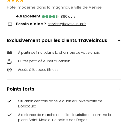
Ger
Hôtel moderne dans la magnifique ville de Venise
Play
4.6
excellent
860
avis
Funk
Besoin d’aide ?
Bob
service@travelcircus.fr
Plop
Deu
Exclusivement pour les clients Travelcircus
Trips
Leg
À partir de 1 nuit dans la chambre de votre choix
Deu
Buffet petit-déjeuner quotidien
Par
War
Accès à l'espace fitness
Tout
les
offr
Points forts
Parc
aqu
Situation centrale dans le quartier universitaire de
Rula
Dorsoduro
Trop
À distance de marche des sites touristiques comme la
Isla
place Saint-Marc ou le palais des Doges
The