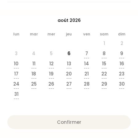
&
Bad
Sins
août 2026
Bad
Sch
lun
mar
mer
jeu
ven
sam
dim
The
1
2
Cara
The
3
4
5
6
7
8
9
Eusk
---
---
---
10
11
12
13
14
15
16
Tout
---
---
---
---
---
---
---
les
17
18
19
20
21
22
23
offr
---
---
---
---
---
---
---
24
25
26
27
28
29
30
Par
---
---
---
---
---
---
---
dest
31
Parc
---
d'at
en
Fran
Confirmer
Puy
du