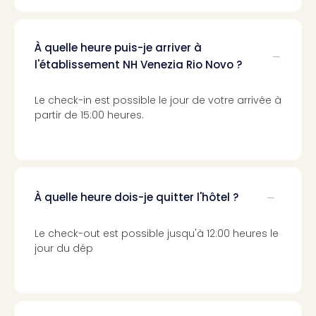
Voir
tout
les
offr
À quelle heure puis-je arriver à
Eur
l'établissement NH Venezia Rio Novo ?
Well
Reso
Le check-in est possible le jour de votre arrivée à
Rims
partir de 15:00 heures.
Ter
Sple
Bay
Luxu
SPA
À quelle heure dois-je quitter l'hôtel ?
Reso
Hote
HUP
Le check-out est possible jusqu'à 12:00 heures le
Hote
jour du dép
Voir
tout
les
offr