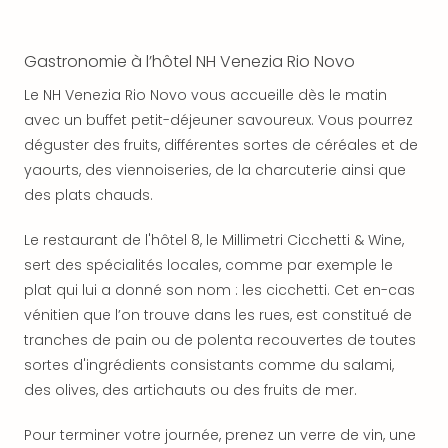
SCH
PAN
Pal
Gastronomie à l’hôtel NH Venezia Rio Novo
Sch
Bats
Le NH Venezia Rio Novo vous accueille dès le matin
Pala
avec un buffet petit-déjeuner savoureux. Vous pourrez
Hote
déguster des fruits, différentes sortes de céréales et de
Sch
yaourts, des viennoiseries, de la charcuterie ainsi que
Son
des plats chauds.
DEK
Cong
Le restaurant de l'hôtel 8, le Millimetri Cicchetti & Wine,
War
The
sert des spécialités locales, comme par exemple le
de
plat qui lui a donné son nom : les cicchetti. Cet en-cas
Cara
vénitien que l’on trouve dans les rues, est constitué de
Bad
tranches de pain ou de polenta recouvertes de toutes
Sch
sortes d'ingrédients consistants comme du salami,
Séjo
des olives, des artichauts ou des fruits de mer.
bien
être
Pour terminer votre journée, prenez un verre de vin, une
Par