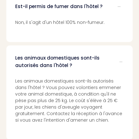
Croa
Est-il permis de fumer dans l'hôtel ?
Crv
Luka
Non, il s'agit d'un hôtel 100% non-fumeur.
Hote
IN
Biog
The
The
Les animaux domestiques sont-ils
&
autorisés dans l'hôtel ?
Bad
Sins
The
Les animaux domestiques sont-ils autorisés
Über
dans l'hôtel ? Vous pouvez volontiers emmener
+
votre animal domestique, à condition qu'il ne
Hôte
pèse pas plus de 25 kg. Le coût s'élève à 25 €
Rosm
par jour, les chiens d'aveugle voyagent
à
gratuitement. Contactez la réception à l'avance
Lud
si vous avez l'intention d'amener un chien.
The
de