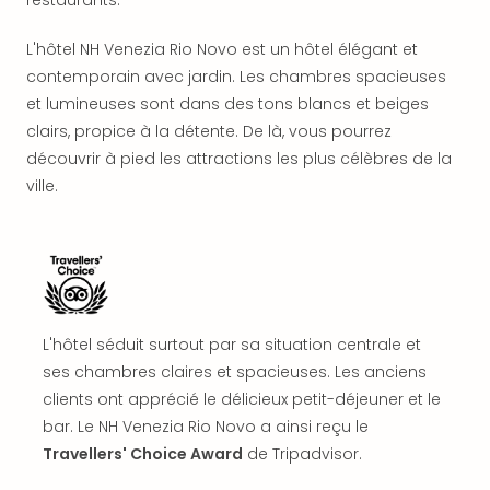
restaurants.
offr
All
L'hôtel NH Venezia Rio Novo est un hôtel élégant et
Berli
contemporain avec jardin. Les chambres spacieuses
Col
et lumineuses sont dans des tons blancs et beiges
Mun
Tout
clairs, propice à la détente. De là, vous pourrez
les
découvrir à pied les attractions les plus célèbres de la
offr
ville.
Forê
Noir
Nour
Hote
Käp
Natu
L'hôtel séduit surtout par sa situation centrale et
Adle
Well
ses chambres claires et spacieuses. Les anciens
Roth
clients ont apprécié le délicieux petit-déjeuner et le
Hote
bar. Le NH Venezia Rio Novo a ainsi reçu le
Schl
Travellers' Choice Award
de Tripadvisor.
Rein