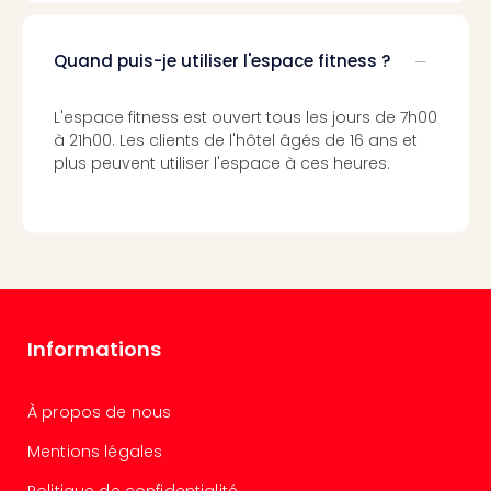
Cara
The
de
Quand puis-je utiliser l'espace fitness ?
Lind
Bad
L'espace fitness est ouvert tous les jours de 7h00
Sch
à 21h00. Les clients de l'hôtel âgés de 16 ans et
Bios
plus peuvent utiliser l'espace à ces heures.
Graf
Eber
Trop
Isla
Bats
Pala
Sch
Mar
Informations
–
Hid
À propos de nous
&
Spa
Mentions légales
Amel
No.