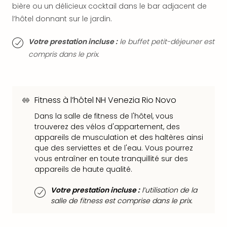
bière ou un délicieux cocktail dans le bar adjacent de
dest
All
l’hôtel donnant sur le jardin.
Victo
Resi
Votre prestation incluse :
le buffet petit-déjeuner est
Hote
compris dans le prix.
Teis
Maur
Hote
&
Fitness à l’hôtel NH Venezia Rio Novo
The
Dans la salle de fitness de l'hôtel, vous
Mari
trouverez des vélos d'appartement, des
am
appareils de musculation et des haltères ainsi
Mee
que des serviettes et de l'eau. Vous pourrez
Cent
vous entraîner en toute tranquillité sur des
Mar
appareils de haute qualité.
–
Hid
Votre prestation incluse :
l’utilisation de la
&
salle de fitness est comprise dans le prix.
Spa
Pal