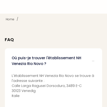
Sch
Inte
–
Hote
/
Home
&
Apa
Glüc
The
FAQ
&
Bad
Sins
Où puis-je trouver l'établissement NH
Boll
Venezia Rio Novo ?
–
Spa
im
L'établissement NH Venezia Rio Novo se trouve à
Park
l'adresse suivante :
Bad
Calle Larga Ragusei Dorsoduro, 3489 E-C
30123 Venedig
Sch
Italie
Bali
The