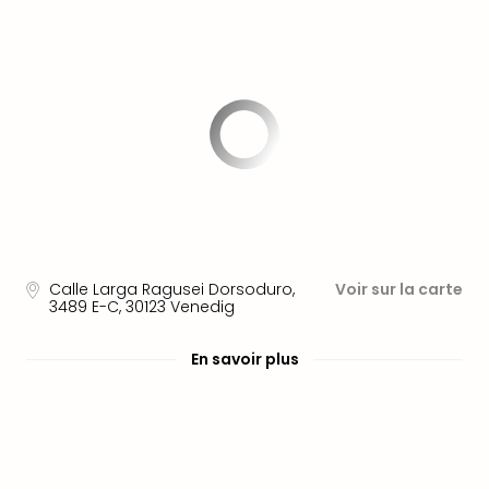
Fou
Parc
Astér
Parc
d'at
en
All
Eur
Park
Rula
Phan
Play
Calle Larga Ragusei Dorsoduro,
Voir sur la carte
Funp
3489 E-C
,
30123
Venedig
Trop
Isla
En savoir plus
Movi
Park
Ger
Trips
Parc
d'at