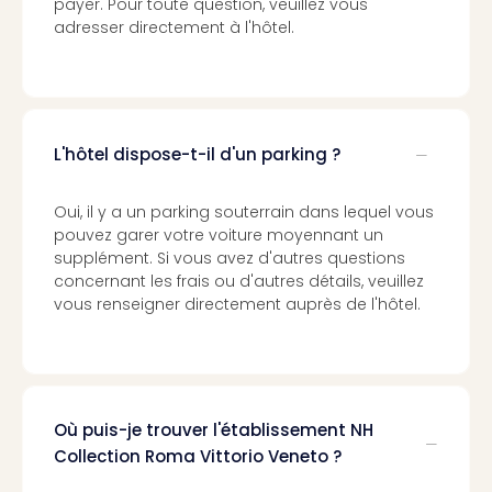
payer. Pour toute question, veuillez vous
Croa
adresser directement à l'hôtel.
Crv
Luka
Hote
IN
Biog
L'hôtel dispose-t-il d'un parking ?
The
The
&
Oui, il y a un parking souterrain dans lequel vous
Bad
pouvez garer votre voiture moyennant un
Sins
supplément. Si vous avez d'autres questions
The
concernant les frais ou d'autres détails, veuillez
vous renseigner directement auprès de l'hôtel.
Über
+
Hôte
Rosm
à
Lud
Où puis-je trouver l'établissement NH
The
Collection Roma Vittorio Veneto ?
de