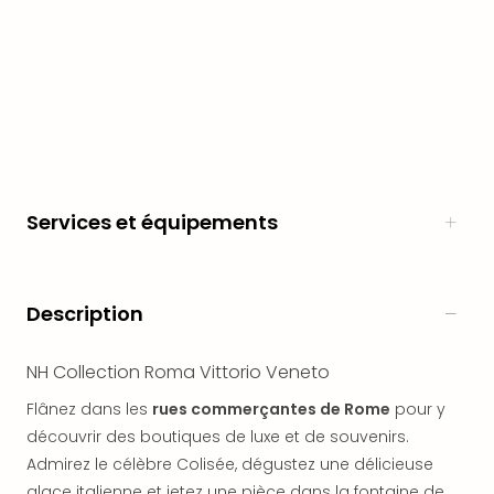
en
Eur
Parc
Eftel
Esc
cita
Par
dest
Eur
Services et équipements
Paris
Lond
Pra
Ams
Description
Cop
Brux
NH Collection Roma Vittorio Veneto
Vien
Bud
Flânez dans les
rues commerçantes de Rome
pour y
Rom
découvrir des boutiques de luxe et de souvenirs.
Tout
Admirez le célèbre Colisée, dégustez une délicieuse
les
glace italienne et jetez une pièce dans la fontaine de