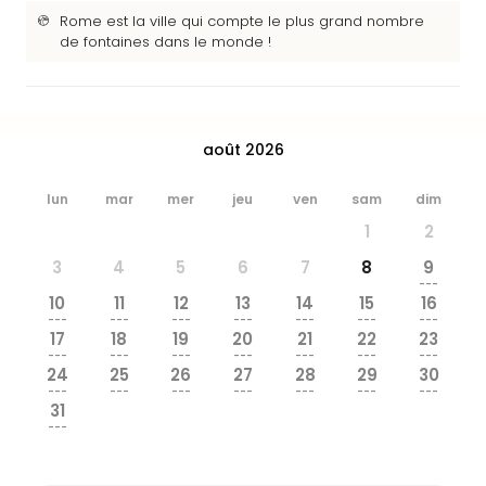
&
Rome est la ville qui compte le plus grand nombre
Bad
de fontaines dans le monde !
Sins
Bad
Sch
The
août 2026
Cara
The
lun
mar
mer
jeu
ven
sam
dim
Eusk
Tout
1
2
les
3
4
5
6
7
8
9
offr
---
Par
10
11
12
13
14
15
16
---
---
---
---
---
---
---
dest
17
18
19
20
21
22
23
Parc
---
---
---
---
---
---
---
d'at
24
25
26
27
28
29
30
---
---
---
---
---
---
---
en
31
Fran
---
Puy
du