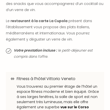
des snacks que vous accompagnerez d’un cocktail ou
dest
All
d’un verre de vin.
Victo
Resi
Le
restaurant à la carte La Cupola
présent dans
Hote
l'établissement vous propose des plats italiens,
Teis
méditerranéens et internationaux. Vous pourrez
Maur
également y déguster un verre de vin.
Hote
&
Votre prestation incluse :
le petit-déjeuner est
The
compris dans l’offre.
Mari
am
Mee
Cent
Fitness à l’hôtel Vittorio Veneto
Mar
–
Vous trouverez au premier étage de l’hôtel un
Hid
espace fitness moderne et bien équipé. Grâce
&
à ses larges fenêtres, la salle de sport est non
Spa
seulement très lumineuse, mais elle offre
Pal
également une superbe
vue sur le Corso