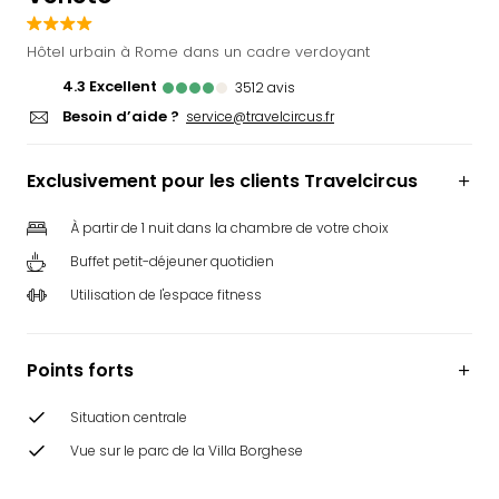
Ger
Play
Hôtel urbain à Rome dans un cadre verdoyant
Funk
4.3
excellent
3512
avis
Bob
Besoin d’aide ?
service@travelcircus.fr
Plop
Deu
Trips
Exclusivement pour les clients Travelcircus
Leg
Deu
À partir de 1 nuit dans la chambre de votre choix
Par
Buffet petit-déjeuner quotidien
War
Tout
Utilisation de l'espace fitness
les
offr
Parc
Points forts
aqu
Rula
Situation centrale
Trop
Vue sur le parc de la Villa Borghese
Isla
The