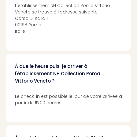
Cara
L'établissement NH Collection Roma Vittorio
The
Veneto se trouve à l'adresse suivante :
de
Corso D' Italia 1
Lind
00198 Rome
Bad
Italie
Sch
Bios
Graf
Eber
Trop
À quelle heure puis-je arriver à
Isla
l'établissement NH Collection Roma
Bats
Vittorio Veneto ?
Pala
Sch
Mar
Le check-in est possible le jour de votre arrivée à
–
partir de 15:00 heures.
Hid
&
Spa
Amel
No.