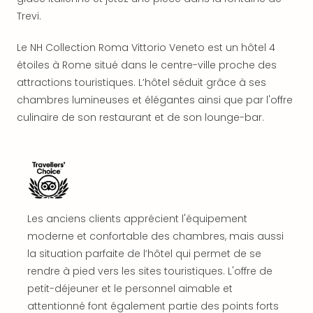
offr
Trevi.
All
Berli
Le NH Collection Roma Vittorio Veneto est un hôtel 4
Col
étoiles à Rome situé dans le centre-ville proche des
Mun
attractions touristiques. L’hôtel séduit grâce à ses
Tout
les
chambres lumineuses et élégantes ainsi que par l'offre
offr
culinaire de son restaurant et de son lounge-bar.
Forê
Noir
Nour
Hote
Käp
Natu
Les anciens clients apprécient l'équipement
Adle
moderne et confortable des chambres, mais aussi
Well
Roth
la situation parfaite de l’hôtel qui permet de se
Hote
rendre à pied vers les sites touristiques. L'offre de
Schl
petit-déjeuner et le personnel aimable et
Rein
attentionné font également partie des points forts