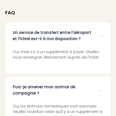
Voir
tout
les
FAQ
offr
Eur
Well
Un service de transfert entre l'aéroport
Reso
et l'hôtel est-il à ma disposition ?
Rims
Ter
Sple
Oui, mais il y a un supplément à payer. Veuillez
Bay
vous renseigner directement auprès de l'hôtel.
Luxu
SPA
Reso
Hote
HUP
Puis-je amener mon animal de
Hote
compagnie ?
Voir
tout
Oui, les animaux domestiques sont autorisés.
les
Veuillez toutefois noter qu'il y a un supplément à
offr