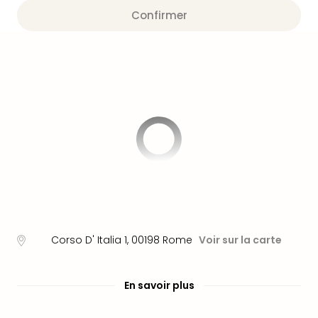
Fou
Confirmer
Parc
Astér
Parc
d'at
en
All
Eur
Park
Rula
Phan
Play
Funp
Trop
Isla
Movi
Corso D' Italia 1
,
00198
Rome
Voir sur la carte
Park
Ger
Trips
En savoir plus
Parc
d'at