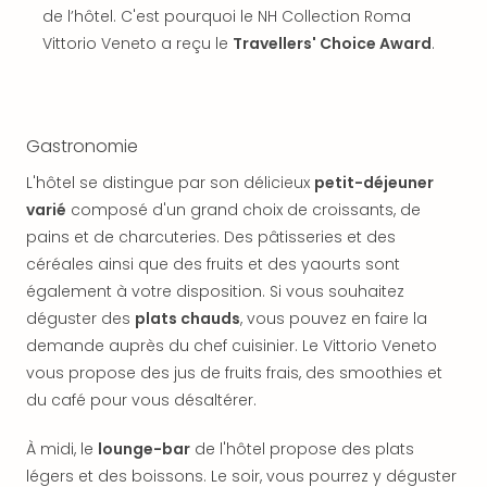
SCH
de l’hôtel. C'est pourquoi le NH Collection Roma
PAN
Vittorio Veneto a reçu le
Travellers' Choice Award
.
Pal
Sch
Bats
Pala
Gastronomie
Hote
Sch
L'hôtel se distingue par son délicieux
petit-déjeuner
Son
varié
composé d'un grand choix de croissants, de
DEK
pains et de charcuteries. Des pâtisseries et des
Cong
céréales ainsi que des fruits et des yaourts sont
War
The
également à votre disposition. Si vous souhaitez
de
déguster des
plats chauds
, vous pouvez en faire la
Cara
demande auprès du chef cuisinier. Le Vittorio Veneto
Bad
vous propose des jus de fruits frais, des smoothies et
Sch
du café pour vous désaltérer.
Séjo
bien
À midi, le
lounge-bar
de l'hôtel propose des plats
être
légers et des boissons. Le soir, vous pourrez y déguster
Par