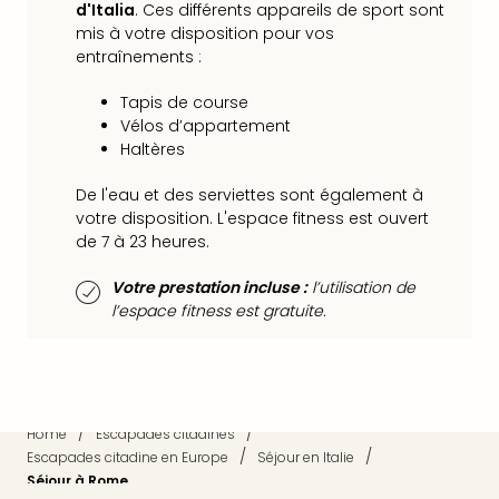
Sch
d'Italia
. Ces différents appareils de sport sont
Inte
mis à votre disposition pour vos
entraînements :
–
Hote
Tapis de course
&
Vélos d’appartement
Apa
Haltères
Glüc
The
De l'eau et des serviettes sont également à
&
votre disposition. L'espace fitness est ouvert
Bad
de 7 à 23 heures.
Sins
Boll
Votre prestation incluse :
l’utilisation de
–
l’espace fitness est gratuite.
Spa
im
Park
Bad
Sch
/
/
Home
Escapades citadines
Bali
/
/
Escapades citadine en Europe
Séjour en Italie
The
Séjour à Rome