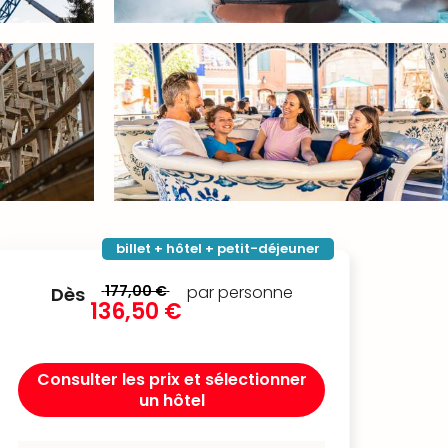
billet + hôtel + petit-déjeuner
177,00 €
par personne
Dès
136,50 €
Consulter les prix et sélectionner
un hôtel