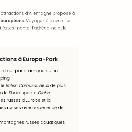
d’attractions d’Allemagne propose à
s européens
. Voyagez à travers les
faites monter l’adrénaline et le
actions à Europa-Park
un tour panoramique ou en
pping.
 le
British Carousel
, vieux de plus
tre de Shakespeare
Globe
.
s russes d'Europe et la
s russes avec expérience de
s montagnes russes aquatiques