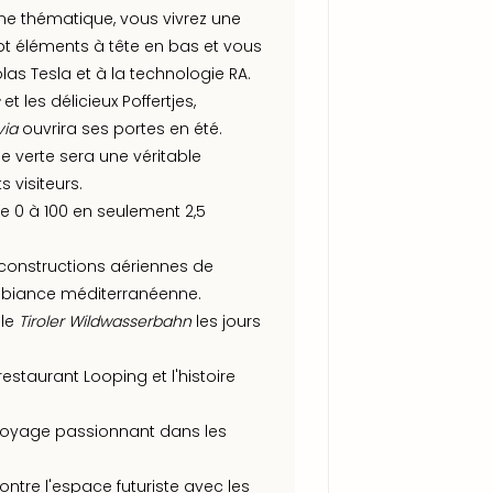
ne thématique, vous vivrez une
t éléments à tête en bas et vous
las Tesla et à la technologie RA.
et les délicieux Poffertjes,
via
ouvrira ses portes en été.
île verte sera une véritable
s visiteurs.
e 0 à 100 en seulement 2,5
constructions aériennes de
ambiance méditerranéenne.
 le
Tiroler Wildwasserbahn
les jours
estaurant Looping et l'histoire
 voyage passionnant dans les
contre l'espace futuriste avec les