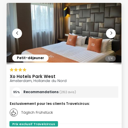
Ger
Play
Funk
Bob
Plop
Deu
Trips
Leg
Deu
Petit-déjeuner
1/
4
Par
War
Tout
Xo Hotels Park West
les
Amsterdam, Hollande du Nord
offr
Recommandations
95%
(
262
avis
)
Parc
aqu
Exclusivement pour les clients Travelcircus
:
Rula
Trop
Täglich Frühstück
Isla
Prix exclusif Travelcircus
The