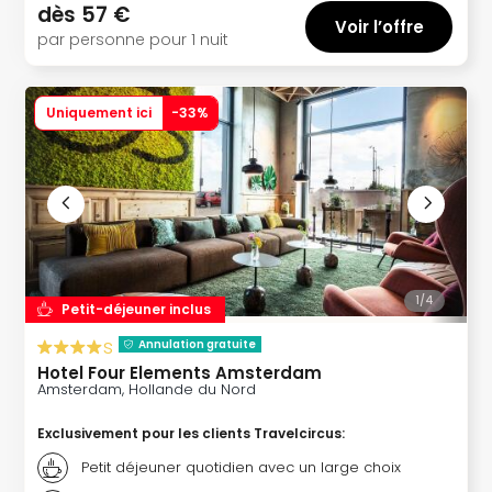
dès
57 €
&
Voir l’offre
Bad
par personne pour 1 nuit
Sins
Bad
Sch
Uniquement ici
-
33
%
The
Cara
The
Eusk
Tout
les
offr
Par
1/
4
Petit-déjeuner inclus
dest
s
Annulation gratuite
Parc
Hotel Four Elements Amsterdam
d'at
Amsterdam, Hollande du Nord
en
Fran
Exclusivement pour les clients Travelcircus
:
Puy
Petit déjeuner quotidien avec un large choix
du