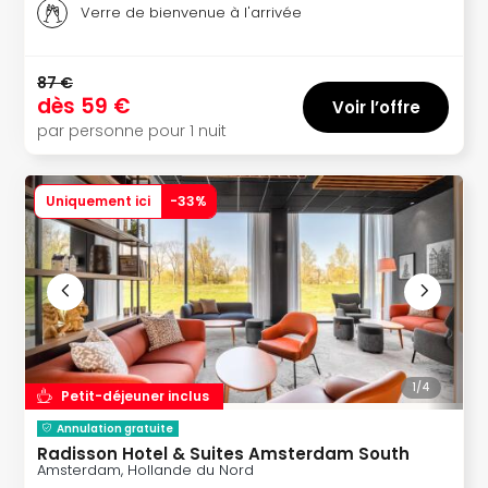
Fou
Verre de bienvenue à l'arrivée
Parc
Astér
Parc
87 €
d'at
dès
59 €
Voir l’offre
en
par personne pour 1 nuit
All
Eur
Park
Uniquement ici
-
33
%
Rula
Phan
Play
Funp
Trop
Isla
Movi
Park
1/
4
Petit-déjeuner inclus
Ger
Annulation gratuite
Trips
Radisson Hotel & Suites Amsterdam South
Parc
Amsterdam, Hollande du Nord
d'at