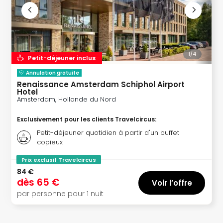
offr
All
Berli
Col
Mun
1/
4
Petit-déjeuner inclus
Tout
les
Annulation gratuite
offr
Renaissance Amsterdam Schiphol Airport
Hotel
Forê
Amsterdam, Hollande du Nord
Noir
Nour
Exclusivement pour les clients Travelcircus
:
Hote
Petit-déjeuner quotidien à partir d'un buffet
Käp
copieux
Natu
Adle
Prix exclusif Travelcircus
Well
84 €
Roth
dès
65 €
Voir l’offre
Hote
par personne pour 1 nuit
Schl
Rein