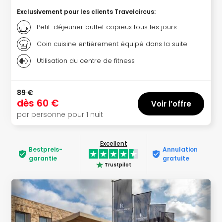
en
Exclusivement pour les clients Travelcircus
:
Eur
Petit-déjeuner buffet copieux tous les jours
Parc
Eftel
Coin cuisine entièrement équipé dans la suite
Esc
Utilisation du centre de fitness
cita
Par
dest
89 €
Eur
dès
60 €
Voir l’offre
Paris
par personne pour 1 nuit
Lond
Pra
Ams
Excellent
Cop
Bestpreis­
Annulation
garantie
gratuite
Brux
Trustpilot
Vien
Bud
Rom
Tout
les